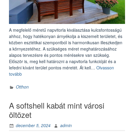
A megfelelő méretű napvitorla kiválasztása kulcsfontosságú
ahhoz, hogy hatékonyan árnyékolja a kiszemelt területet, és
közben esztétikai szempontból is harmonikusan illeszkedjen
a környezetéhez. A szükséges méret meghatározásához
alapos tervezésre és pontos mérésekre van szükség.
Először is, meg kell határozni a napvitorla funkcióját és a
lefedni kívánt terület pontos méretét. Át kell…
Olvasson
„A
tovább
napvitorla
mértének
Otthon
meghatározása”
A softshell kabát mint városi
öltözet
december 5, 2024
admin