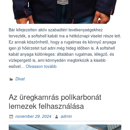
Bár kifejezetten aktív szabadtéri tevékenységekhez
tervezték, a softshell kabát ma a hétköznapi viselet része lett.
Ez annak köszönhető, hogy a rugalmas és könnyű anyaga
igen jó hőérzetet tud adni még hideg időben is. A softshell
kabát anyaga különleges: általában rugalmas, lélegző, és
vízlepergető is, ami könnyedén megbirkózik a kisebb
„A
esővel…
Olvasson tovább
softshell
kabát
Divat
mint
városi
Az üregkamrás polikarbonát
öltözet”
lemezek felhasználása
november 29, 2024
admin