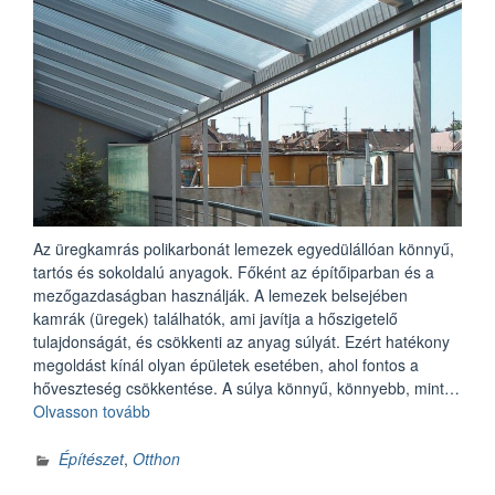
Az üregkamrás polikarbonát lemezek egyedülállóan könnyű,
tartós és sokoldalú anyagok. Főként az építőiparban és a
mezőgazdaságban használják. A lemezek belsejében
kamrák (üregek) találhatók, ami javítja a hőszigetelő
tulajdonságát, és csökkenti az anyag súlyát. Ezért hatékony
megoldást kínál olyan épületek esetében, ahol fontos a
hőveszteség csökkentése. A súlya könnyű, könnyebb, mint…
„Az
Olvasson tovább
üregkamrás
polikarbonát
Építészet
,
Otthon
lemezek