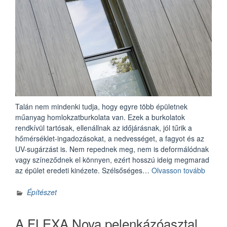
Talán nem mindenki tudja, hogy egyre több épületnek
műanyag homlokzatburkolata van. Ezek a burkolatok
rendkívül tartósak, ellenállnak az időjárásnak, jól tűrik a
hőmérséklet-ingadozásokat, a nedvességet, a fagyot és az
UV-sugárzást is. Nem repednek meg, nem is deformálódnak
vagy színeződnek el könnyen, ezért hosszú ideig megmarad
„Homlo
az épület eredeti kinézete. Szélsőséges…
Olvasson tovább
műany
Építészet
A FLEXA Nova pelenkázóasztal