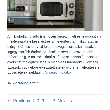
A mikrohullámú sütő jelentősen megkönnyíti és felgyorsítja a
mindennapi ételkészítést és a melegítést, ami vitathatatlan
előny. Számos konyhai feladat elvégzésére alkalmasak, a
legegyszerűbb ételmelegítéstől kezdve az összetettebb
műveletekig. A mikrohullámú sütő legismertebb funkciója a
gyors ételmelegítés. Ideális megoldás maradékok, levesek,
szószok, vagy előre elkészített ételek gyors felmelegítésére.
„A
Egyes ételek, például…
Olvasson tovább
mikrohullámú
sütő
Háztartás
,
Otthon
praktikus
segítőtárs
a
Bejegyzések
Page
Page
Page
Page
← Previous
1
3
…
7
Next →
2
konyhában”
lapozása