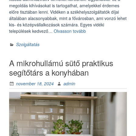
megoldás kihívásokat is tartogathat, amelyekkel érdemes
előre tisztában lenni. Vidéken a székhelyszolgáltatók díjai
általában alacsonyabbak, mint a fővárosban, ami vonzó lehet
kis- és középvállalkozások számára. Egyes vidéki
„Székhelyszolgáltatás
települések kedvező…
Olvasson tovább
vidéken:
lehetőségek
Szolgáltatás
és
kihívások”
A mikrohullámú sütő praktikus
segítőtárs a konyhában
november 18, 2024
admin