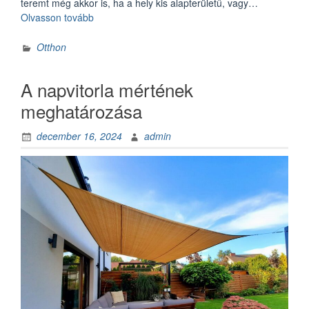
teremt még akkor is, ha a hely kis alapterületű, vagy…
„Műfű
Olvasson tovább
a
teraszon
Otthon
és
az
A napvitorla mértének
erkélyen:
Kreatív
meghatározása
megoldások
kis
december 16, 2024
admin
terekre”