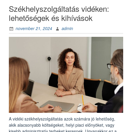
felhasználása”
Székhelyszolgáltatás vidéken:
lehetőségek és kihívások
november 21, 2024
admin
A vidéki székhelyszolgáltatás azok számára jó lehetőség,
akik alacsonyabb költségeket, helyi piaci előnyöket, vagy
kisebb adminisztratív terheket keresnek. Ugyanakkor ez a