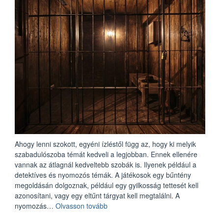
Ahogy lenni szokott, egyéni ízléstől függ az, hogy ki melyik
szabadulószoba témát kedveli a legjobban. Ennek ellenére
vannak az átlagnál kedveltebb szobák is. Ilyenek például a
detektíves és nyomozós témák. A játékosok egy bűntény
megoldásán dolgoznak, például egy gyilkosság tettesét kell
azonosítani, vagy egy eltűnt tárgyat kell megtalálni. A
„A
nyomozás…
Olvasson tovább
legnépszerűbb