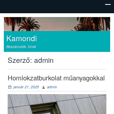
Kamondi
Beszámolók, hírek
Szerző:
admin
Homlokzatburkolat műanyagokkal
január 21, 2025
admin