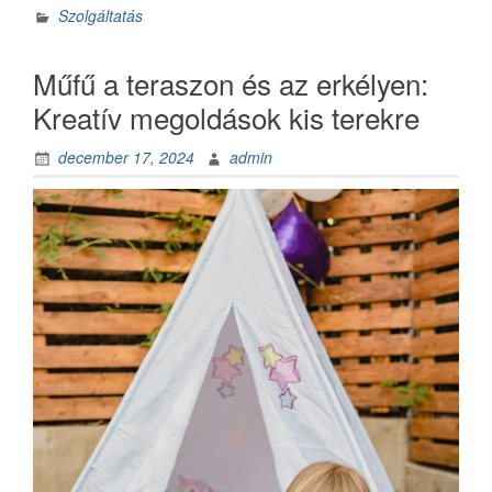
szabadulószoba
Szolgáltatás
témák”
Műfű a teraszon és az erkélyen:
Kreatív megoldások kis terekre
december 17, 2024
admin