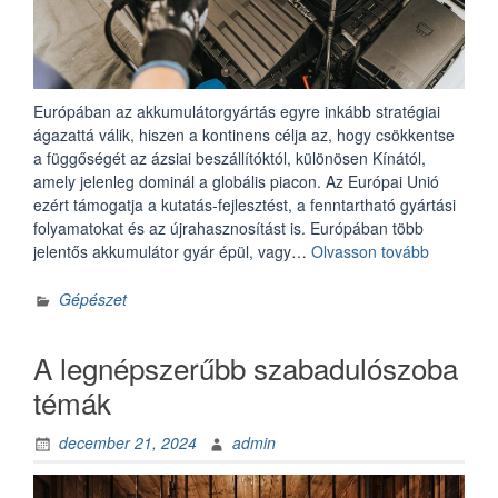
Európában az akkumulátorgyártás egyre inkább stratégiai
ágazattá válik, hiszen a kontinens célja az, hogy csökkentse
a függőségét az ázsiai beszállítóktól, különösen Kínától,
amely jelenleg dominál a globális piacon. Az Európai Unió
ezért támogatja a kutatás-fejlesztést, a fenntartható gyártási
folyamatokat és az újrahasznosítást is. Európában több
„Az
jelentős akkumulátor gyár épül, vagy…
Olvasson tovább
akkumulát
aktuális
Gépészet
kérdései”
A legnépszerűbb szabadulószoba
témák
december 21, 2024
admin