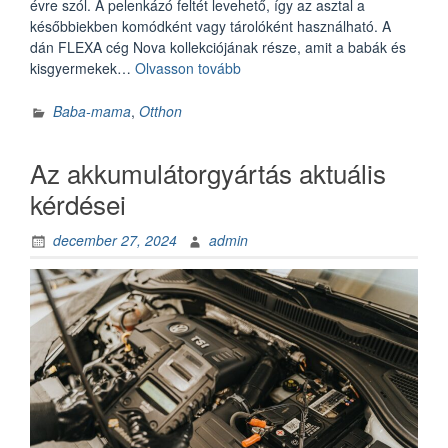
évre szól. A pelenkázó feltét levehető, így az asztal a
későbbiekben komódként vagy tárolóként használható. A
dán FLEXA cég Nova kollekciójának része, amit a babák és
„A
kisgyermekek…
Olvasson tovább
FLEXA
Nova
Baba-mama
,
Otthon
pelenkázóasztal
időtlen
Az akkumulátorgyártás aktuális
szépsége”
kérdései
december 27, 2024
admin