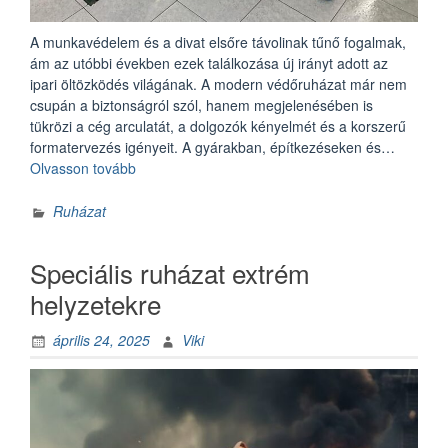
A munkavédelem és a divat elsőre távolinak tűnő fogalmak,
ám az utóbbi években ezek találkozása új irányt adott az
ipari öltözködés világának. A modern védőruházat már nem
csupán a biztonságról szól, hanem megjelenésében is
tükrözi a cég arculatát, a dolgozók kényelmét és a korszerű
formatervezés igényeit. A gyárakban, építkezéseken és…
„Divat
Olvasson tovább
a
gyárban?
Ruházat
A
munkavédelmi
Speciális ruházat extrém
ruhák
dizájnforradalma”
helyzetekre
április 24, 2025
Viki