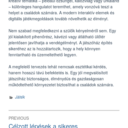
kreatív tematika – például dzsungel, kalózvilág vagy űrkaland
– különleges hangulatot teremthet, amely vonzóvá teszi a
helyet a családok számára. A modern interaktív elemek és
digitális játékmegoldások tovább növelhetik az élményt.
Nem szabad megfeledkezni a szülők kényelméről sem. Egy
jól kialakított pihenőrész, kávézó vagy átlátható ülőtér
jelentősen javíthatja a vendégélményt. A játszóház építés
sikeréhez az is hozzátartozik, hogy a hely könnyen
fenntartható és üzemeltethető legyen.
A megfelelő tervezés tehát nemcsak esztétikai kérdés,
hanem hosszú távú befektetés is. Egy jól megvalósított
játszóház biztonságos, élménydús és gazdaságosan
működtethető környezetet biztosíthat a családok számára.
Játék
Bejegyzés
PREVIOUS
navigáció
Previous
Célzott lépések a sikeres