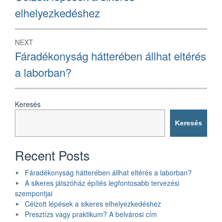
post:
elhelyezkedéshez
NEXT
Next
Fáradékonyság hátterében állhat eltérés
post:
a laborban?
Keresés
Keresés
Recent Posts
Fáradékonyság hátterében állhat eltérés a laborban?
A sikeres játszóház építés legfontosabb tervezési
szempontjai
Célzott lépések a sikeres elhelyezkedéshez
Presztízs vagy praktikum? A belvárosi cím