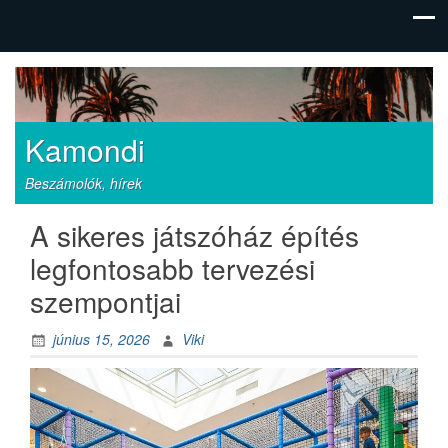
Kamondi
Beszámolók, hírek
A sikeres játszóház építés
legfontosabb tervezési
szempontjai
június 15, 2026
Viki