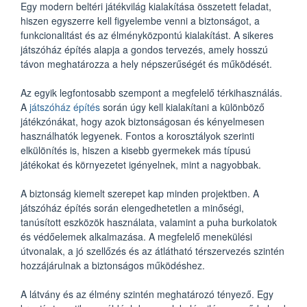
Egy modern beltéri játékvilág kialakítása összetett feladat,
hiszen egyszerre kell figyelembe venni a biztonságot, a
funkcionalitást és az élményközpontú kialakítást. A sikeres
játszóház építés alapja a gondos tervezés, amely hosszú
távon meghatározza a hely népszerűségét és működését.
Az egyik legfontosabb szempont a megfelelő térkihasználás.
A
játszóház építés
során úgy kell kialakítani a különböző
játékzónákat, hogy azok biztonságosan és kényelmesen
használhatók legyenek. Fontos a korosztályok szerinti
elkülönítés is, hiszen a kisebb gyermekek más típusú
játékokat és környezetet igényelnek, mint a nagyobbak.
A biztonság kiemelt szerepet kap minden projektben. A
játszóház építés során elengedhetetlen a minőségi,
tanúsított eszközök használata, valamint a puha burkolatok
és védőelemek alkalmazása. A megfelelő menekülési
útvonalak, a jó szellőzés és az átlátható térszervezés szintén
hozzájárulnak a biztonságos működéshez.
A látvány és az élmény szintén meghatározó tényező. Egy