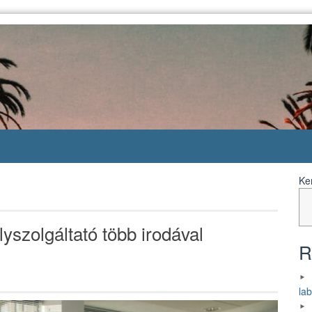
Ke
yszolgáltató több irodával
R
la