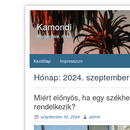
Skip
to
content
Kamondi
Beszámolók, hírek
Kezdőlap
Impresszum
Hónap:
2024. szeptember
Miért előnyös, ha egy székhel
rendelkezik?
szeptember 30, 2024
admin