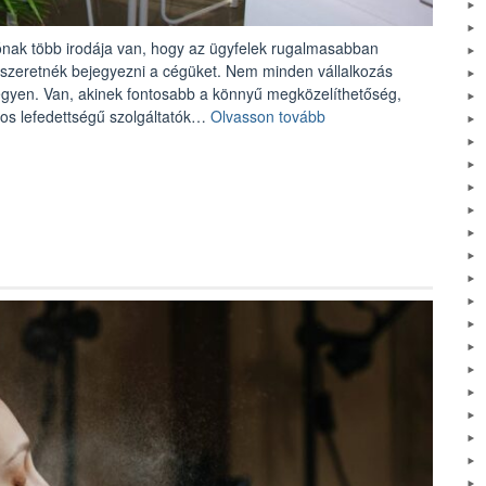
tónak több irodája van, hogy az ügyfelek rugalmasabban
 szeretnék bejegyezni a cégüket. Nem minden vállalkozás
legyen. Van, akinek fontosabb a könnyű megközelíthetőség,
„Miért
os lefedettségű szolgáltatók…
Olvasson tovább
előnyös,
ha
egy
székhelyszolgáltató
több
irodával
rendelkezik?”