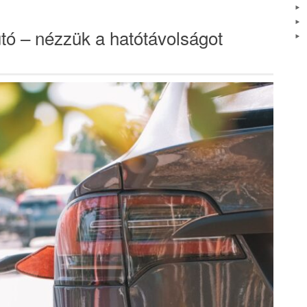
virágvizek?”
tó – nézzük a hatótávolságot