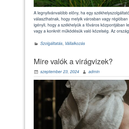
A legnyilvánvalóbb előny, ha egy székhelyszolgálta
választhatnak, hogy melyik városban vagy régióban
igényli, hogy a székhelyük a főváros központjában 
vagy a konkrét működésük való közelség. Az ország
Szolgáltatás
,
Vállalkozás
Mire valók a virágvizek?
szeptember 23, 2024
admin