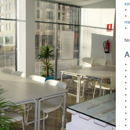
sz
ma
Ni
A