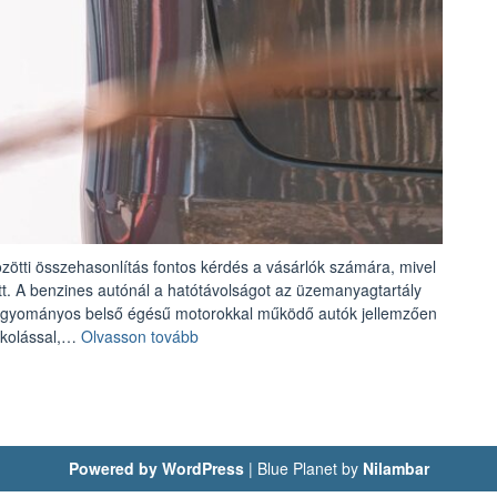
zötti összehasonlítás fontos kérdés a vásárlók számára, mivel
tt. A benzines autónál a hatótávolságot az üzemanyagtartály
hagyományos belső égésű motorokkal működő autók jellemzően
„Benzines
nkolással,…
Olvasson tovább
vagy
elektromos
autó
–
nézzük
Powered by WordPress
|
Blue Planet by
Nilambar
a