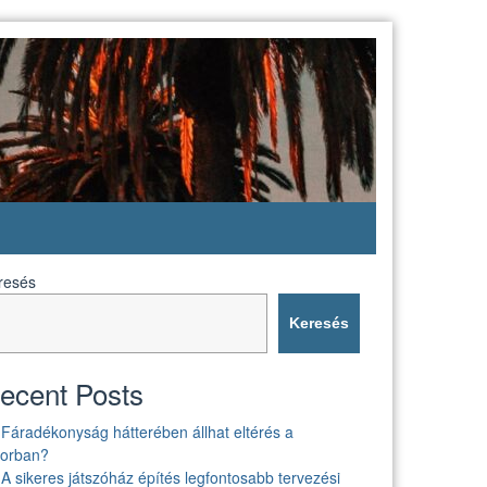
resés
Keresés
ecent Posts
Fáradékonyság hátterében állhat eltérés a
borban?
A sikeres játszóház építés legfontosabb tervezési