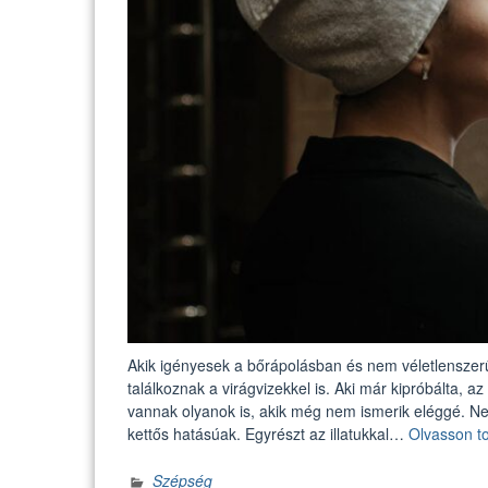
Akik igényesek a bőrápolásban és nem véletlenszer
találkoznak a virágvizekkel is. Aki már kipróbálta, 
vannak olyanok is, akik még nem ismerik eléggé. Neki
kettős hatásúak. Egyrészt az illatukkal…
Olvasson t
Szépség