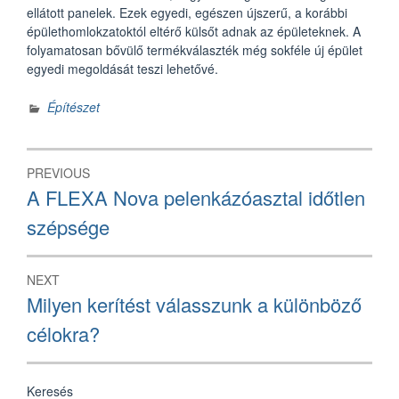
ellátott panelek. Ezek egyedi, egészen újszerű, a korábbi
épülethomlokzatoktól eltérő külsőt adnak az épületeknek. A
folyamatosan bővülő termékválaszték még sokféle új épület
egyedi megoldását teszi lehetővé.
Építészet
Bejegyzés
PREVIOUS
navigáció
Previous
A FLEXA Nova pelenkázóasztal időtlen
post:
szépsége
NEXT
Next
Milyen kerítést válasszunk a különböző
post:
célokra?
Keresés