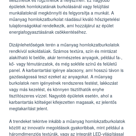
illeszthetők és rögzíthetők a helyszínen. Ez nagyobb
épületek homlokzatának burkolásánál vagy felújítási
munkálatoknál megkönnyíti és felgyorsítja a munkát. A
műanyag homlokzatburkolat ráadásul kiváló hőszigetelési
tulajdonságokkal rendelkezik, ami hozzájárul az épület
energiafogyasztásának csökkentéséhez.
Dizájnlehetőségek terén a műanyag homlokzatburkolatok
rendkívül sokoldalúak. Számos textúra, szín és mintázat
alakítható ki belőle, akár természetes anyagok, például fa-,
kő- vagy fémutánzatok, és még sokféle színű és felületű
panel. A karbantartási igénye alacsony, ami hosszú távon is
gazdaságossá teszi ezeket az anyagokat. A műanyag
burkolatok nem igényelnek rendszeres festést, lakkozást
vagy más kezelést, és könnyen tisztíthatók enyhe
tisztítószeres vízzel. Nagyobb épületek esetén, ahol a
karbantartás költségei kifejezetten magasak, ez jelentős
megtakarítást jelent.
A trendeket tekintve inkább a műanyag homlokzatburkolatok
között az innovatív megoldások gyakoribbak, mint például a
háromdimenziós textúrák, vagy az integrált LED-világítással