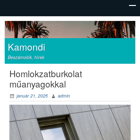
Kamondi
Beszámolók, hírek
Homlokzatburkolat
műanyagokkal
január 21, 2025
admin