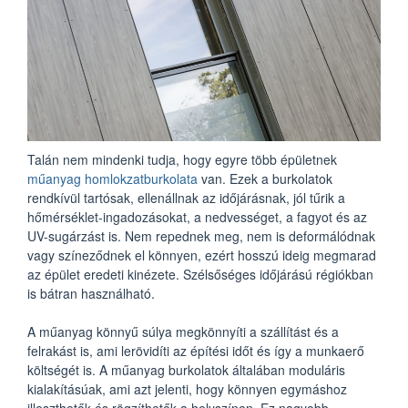
Talán nem mindenki tudja, hogy egyre több épületnek
műanyag homlokzatburkolata
van. Ezek a burkolatok
rendkívül tartósak, ellenállnak az időjárásnak, jól tűrik a
hőmérséklet-ingadozásokat, a nedvességet, a fagyot és az
UV-sugárzást is. Nem repednek meg, nem is deformálódnak
vagy színeződnek el könnyen, ezért hosszú ideig megmarad
az épület eredeti kinézete. Szélsőséges időjárású régiókban
is bátran használható.
A műanyag könnyű súlya megkönnyíti a szállítást és a
felrakást is, ami lerövidíti az építési időt és így a munkaerő
költségét is. A műanyag burkolatok általában moduláris
kialakításúak, ami azt jelenti, hogy könnyen egymáshoz