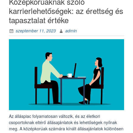
Középkorúaknak szóló
karrierlehetőségek: az érettség és
tapasztalat értéke
szeptember 11, 2023
admin
Az álláspiac folyamatosan változik, és az életkori
csoportoknak eltérő állásajánlatok és lehetőségek nyílnak
meg. A középkorúak számára kínált állásajánlatok különösen