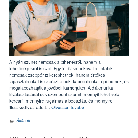
A nyári szünet nemcsak a pihenésről, hanem a
lehetőségekről is szól. Egy jó diákmunkával a fiatalok
nemcsak zsebpénzt kereshetnek, hanem értékes
tapasztalatokat is szerezhetnek, kapcsolatokat építhetnek, és
megalapozhatják a jövőbeli karrierjüket. A diákmunka
kiválasztásánál sok szempont számít: mennyit lehet vele
keresni, mennyire rugalmas a beosztás, és mennyire
„TOP
illeszkedik az adott…
Olvasson tovább
5
nyári
Állások
diákmunka
lehetőség”