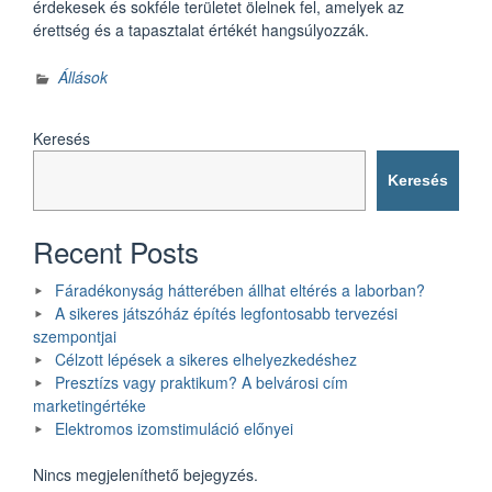
érdekesek és sokféle területet ölelnek fel, amelyek az
érettség és a tapasztalat értékét hangsúlyozzák.
Állások
Keresés
Keresés
Recent Posts
Fáradékonyság hátterében állhat eltérés a laborban?
A sikeres játszóház építés legfontosabb tervezési
szempontjai
Célzott lépések a sikeres elhelyezkedéshez
Presztízs vagy praktikum? A belvárosi cím
marketingértéke
Elektromos izomstimuláció előnyei
Nincs megjeleníthető bejegyzés.