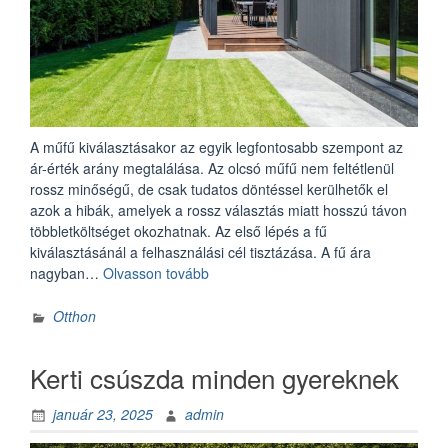
A műfű kiválasztásakor az egyik legfontosabb szempont az
ár-érték arány megtalálása. Az olcsó műfű nem feltétlenül
rossz minőségű, de csak tudatos döntéssel kerülhetők el
azok a hibák, amelyek a rossz választás miatt hosszú távon
többletköltséget okozhatnak. Az első lépés a fű
kiválasztásánál a felhasználási cél tisztázása. A fű ára
„Hogyan
nagyban…
Olvasson tovább
válasszunk
műfüvet
Otthon
hosszú
távra?”
Kerti csúszda minden gyereknek
január 23, 2025
admin