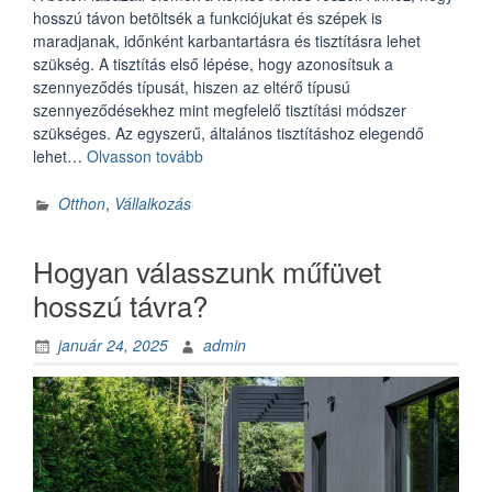
hosszú távon betöltsék a funkciójukat és szépek is
maradjanak, időnként karbantartásra és tisztításra lehet
szükség. A tisztítás első lépése, hogy azonosítsuk a
szennyeződés típusát, hiszen az eltérő típusú
szennyeződésekhez mint megfelelő tisztítási módszer
szükséges. Az egyszerű, általános tisztításhoz elegendő
„A
lehet…
Olvasson tovább
beton
lábazati
Otthon
,
Vállalkozás
elemek
karbantartása
Hogyan válasszunk műfüvet
és
tisztítása”
hosszú távra?
január 24, 2025
admin