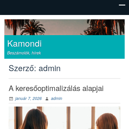
Kamondi
Beszámolók, hírek
Szerző:
admin
A keresőoptimalizálás alapjai
január 7, 2026
admin