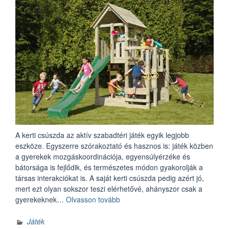
A kerti csúszda az aktív szabadtéri játék egyik legjobb
eszköze. Egyszerre szórakoztató és hasznos is: játék közben
a gyerekek mozgáskoordinációja, egyensúlyérzéke és
bátorsága is fejlődik, és természetes módon gyakorolják a
társas interakciókat is. A saját kerti csúszda pedig azért jó,
mert ezt olyan sokszor teszi elérhetővé, ahányszor csak a
„Kerti
gyerekeknek…
Olvasson tovább
csúszda
minden
Játék