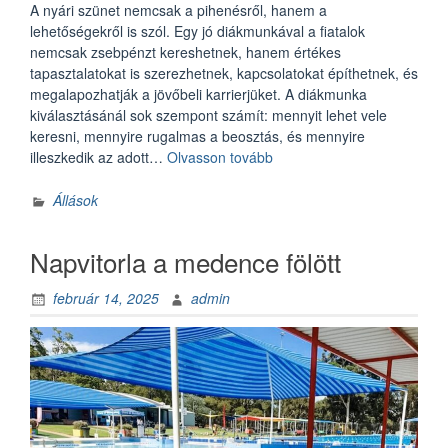
A nyári szünet nemcsak a pihenésről, hanem a
lehetőségekről is szól. Egy jó diákmunkával a fiatalok
nemcsak zsebpénzt kereshetnek, hanem értékes
tapasztalatokat is szerezhetnek, kapcsolatokat építhetnek, és
megalapozhatják a jövőbeli karrierjüket. A diákmunka
kiválasztásánál sok szempont számít: mennyit lehet vele
keresni, mennyire rugalmas a beosztás, és mennyire
„TOP
illeszkedik az adott…
Olvasson tovább
5
nyári
Állások
diákmunka
lehetőség”
Napvitorla a medence fölött
február 14, 2025
admin