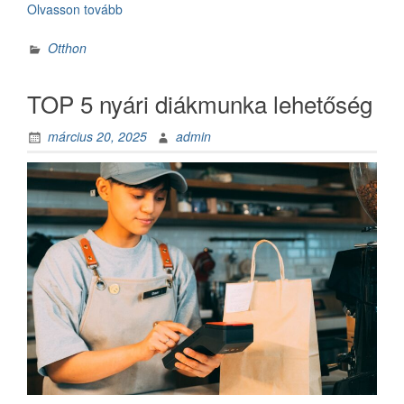
„Műfű
Olvasson tovább
a
teraszon
Otthon
a
természetközeli
TOP 5 nyári diákmunka lehetőség
élményért”
március 20, 2025
admin