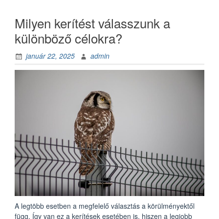
gyereknek”
Milyen kerítést válasszunk a
különböző célokra?
január 22, 2025
admin
A legtöbb esetben a megfelelő választás a körülményektől
függ. Így van ez a kerítések esetében is, hiszen a legjobb