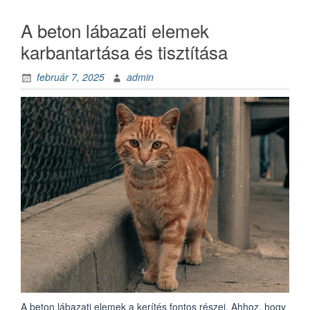
rejlő
lehetőség”
A beton lábazati elemek
karbantartása és tisztítása
február 7, 2025
admin
A beton lábazati elemek a kerítés fontos részei. Ahhoz, hogy