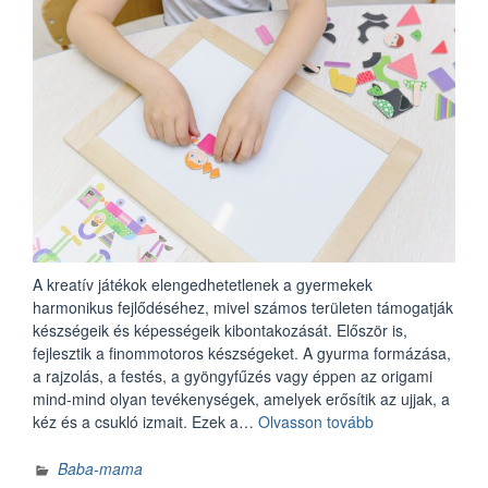
A kreatív játékok elengedhetetlenek a gyermekek
harmonikus fejlődéséhez, mivel számos területen támogatják
készségeik és képességeik kibontakozását. Először is,
fejlesztik a finommotoros készségeket. A gyurma formázása,
a rajzolás, a festés, a gyöngyfűzés vagy éppen az origami
mind-mind olyan tevékenységek, amelyek erősítik az ujjak, a
„A
kéz és a csukló izmait. Ezek a…
Olvasson tovább
kreatív
játékokban
Baba-mama