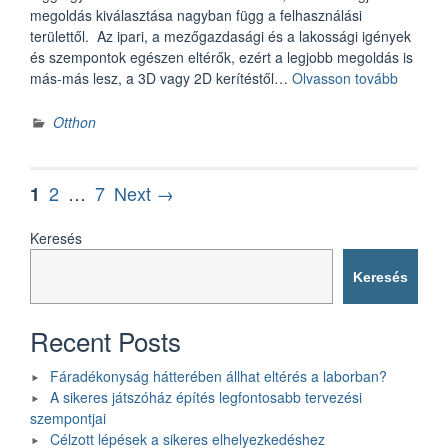
megoldás kiválasztása nagyban függ a felhasználási
területtől. Az ipari, a mezőgazdasági és a lakossági igények
és szempontok egészen eltérők, ezért a legjobb megoldás is
„Milyen
más-más lesz, a 3D vagy 2D kerítéstől…
Olvasson tovább
kerítést
válassz
Otthon
a
különbö
célokra
Bejegyzések
Page
Page
Page
2
…
7
Next →
1
lapozása
Keresés
Keresés
Recent Posts
Fáradékonyság hátterében állhat eltérés a laborban?
A sikeres játszóház építés legfontosabb tervezési
szempontjai
Célzott lépések a sikeres elhelyezkedéshez