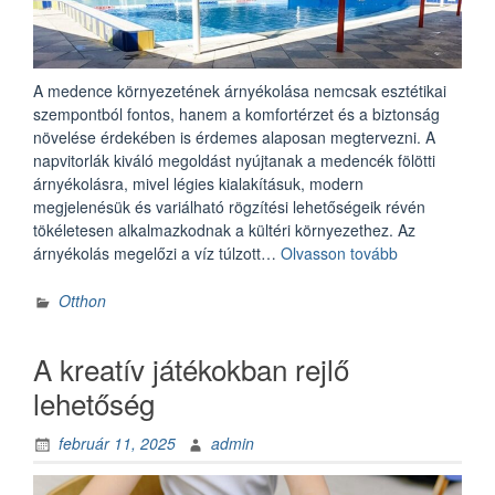
A medence környezetének árnyékolása nemcsak esztétikai
szempontból fontos, hanem a komfortérzet és a biztonság
növelése érdekében is érdemes alaposan megtervezni. A
napvitorlák kiváló megoldást nyújtanak a medencék fölötti
árnyékolásra, mivel légies kialakításuk, modern
megjelenésük és variálható rögzítési lehetőségeik révén
tökéletesen alkalmazkodnak a kültéri környezethez. Az
„Napvitorla
árnyékolás megelőzi a víz túlzott…
Olvasson tovább
a
medence
Otthon
fölött”
A kreatív játékokban rejlő
lehetőség
február 11, 2025
admin