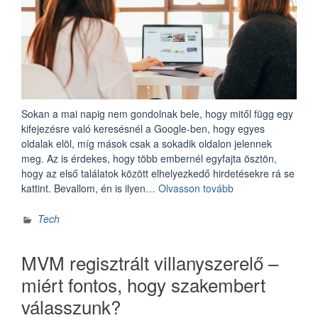
Sokan a mai napig nem gondolnak bele, hogy mitől függ egy
kifejezésre való keresésnél a Google-ben, hogy egyes
oldalak elöl, míg mások csak a sokadik oldalon jelennek
meg. Az is érdekes, hogy több embernél egyfajta ösztön,
hogy az első találatok között elhelyezkedő hirdetésekre rá se
„A
kattint. Bevallom, én is ilyen…
Olvasson tovább
keresőoptimalizálá
alapjai”
Tech
MVM regisztrált villanyszerelő –
miért fontos, hogy szakembert
válasszunk?