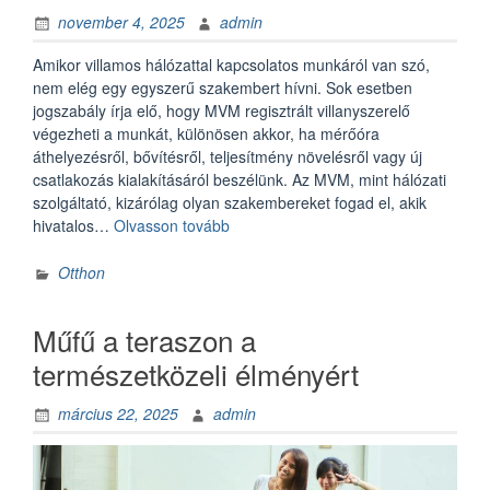
november 4, 2025
admin
Amikor villamos hálózattal kapcsolatos munkáról van szó,
nem elég egy egyszerű szakembert hívni. Sok esetben
jogszabály írja elő, hogy MVM regisztrált villanyszerelő
végezheti a munkát, különösen akkor, ha mérőóra
áthelyezésről, bővítésről, teljesítmény növelésről vagy új
csatlakozás kialakításáról beszélünk. Az MVM, mint hálózati
szolgáltató, kizárólag olyan szakembereket fogad el, akik
„MVM
hivatalos…
Olvasson tovább
regisztrált
villanyszerelő
Otthon
–
miért
Műfű a teraszon a
fontos,
hogy
természetközeli élményért
szakembert
válasszunk?”
március 22, 2025
admin