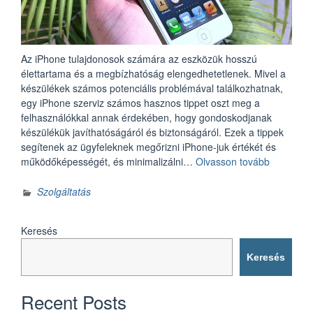
Az iPhone tulajdonosok számára az eszközük hosszú
élettartama és a megbízhatóság elengedhetetlenek. Mivel a
készülékek számos potenciális problémával találkozhatnak,
egy iPhone szerviz számos hasznos tippet oszt meg a
felhasználókkal annak érdekében, hogy gondoskodjanak
készülékük javíthatóságáról és biztonságáról. Ezek a tippek
segítenek az ügyfeleknek megőrizni iPhone-juk értékét és
„Az
működőképességét, és minimalizálni…
Olvasson tovább
iPhone
szerviz
Szolgáltatás
tippjei:
hogyan
Keresés
gondosko
készülék
Keresés
javítható
Recent Posts