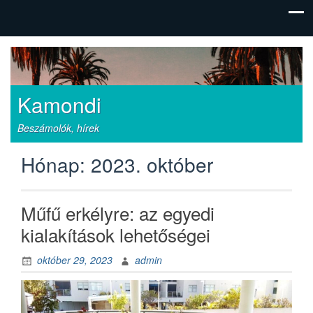
Kamondi
Beszámolók, hírek
Hónap:
2023. október
Műfű erkélyre: az egyedi
kialakítások lehetőségei
október 29, 2023
admin