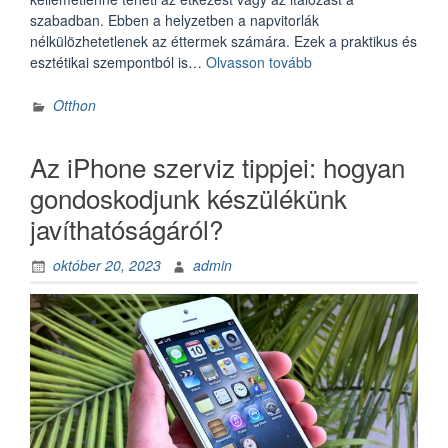
szabadban. Ebben a helyzetben a napvitorlák
nélkülözhetetlenek az éttermek számára. Ezek a praktikus és
„A
esztétikai szempontból is…
Olvasson tovább
napvitorla
a
Otthon
strandok
éttermeinek
Az iPhone szerviz tippjei: hogyan
nélkülözhetetlen
eszköze”
gondoskodjunk készülékünk
javíthatóságáról?
október 20, 2023
admin