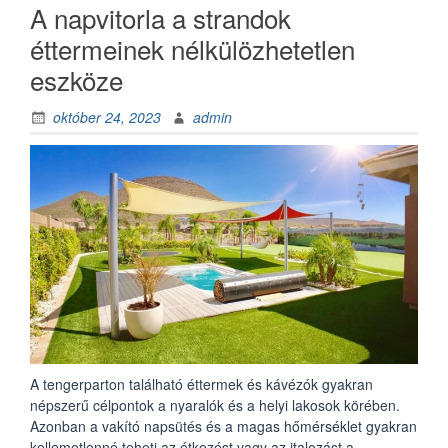
A napvitorla a strandok
éttermeinek nélkülözhetetlen
eszköze
október 24, 2023
admin
A tengerparton található éttermek és kávézók gyakran
népszerű célpontok a nyaralók és a helyi lakosok körében.
Azonban a vakító napsütés és a magas hőmérséklet gyakran
kellemetlenné teheti az étkezést vagy az italozást a