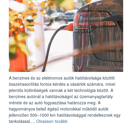
A benzines és az elektromos autók hatótávolsága közötti
összehasonlítás fontos kérdés a vásárlók számára, mivel
jelentős különbségek vannak a két technológia között. A
benzines autónál a hatótávolságot az üzemanyagtartály
mérete és az autó fogyasztása határozza meg. A
hagyományos belső égésű motorokkal működő autók
jellemzően 500–1000 km hatótávolsággal rendelkeznek egy
„Benzines
tankolással,…
Olvasson tovább
vagy