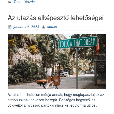
elektromos
Tech
,
Utazás
autó
–
Az utazás elképesztő lehetőségei
nézzük
a
január 10, 2023
admin
hatótávolságot”
Az utazás hihetetlen módja annak, hogy megtapasztaljuk az
otthonunknak nevezett bolygót. Fenséges hegyeitől és
völgyeitől a nyüzsgő partokig nincs két egyforma úti cél.