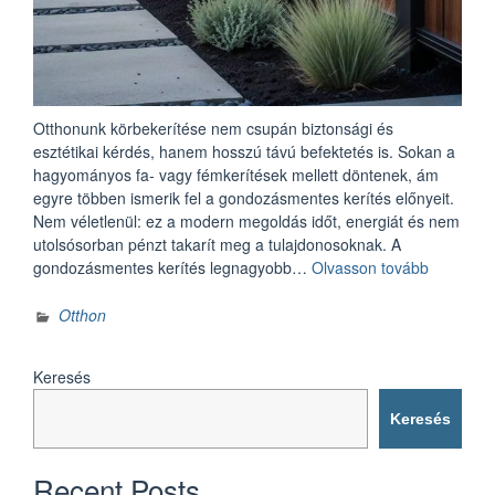
Otthonunk körbekerítése nem csupán biztonsági és
esztétikai kérdés, hanem hosszú távú befektetés is. Sokan a
hagyományos fa- vagy fémkerítések mellett döntenek, ám
egyre többen ismerik fel a gondozásmentes kerítés előnyeit.
Nem véletlenül: ez a modern megoldás időt, energiát és nem
utolsósorban pénzt takarít meg a tulajdonosoknak. A
„Gondoz
gondozásmentes kerítés legnagyobb…
Olvasson tovább
kerítés:
Miért
Otthon
érdemes
befektetn
Keresés
hosszú
távra?”
Keresés
Recent Posts