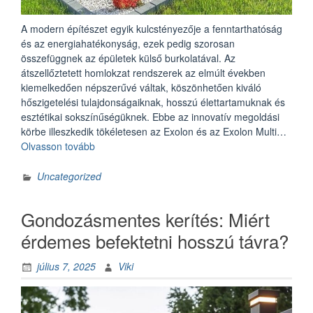
A modern építészet egyik kulcstényezője a fenntarthatóság
és az energiahatékonyság, ezek pedig szorosan
összefüggnek az épületek külső burkolatával. Az
átszellőztetett homlokzat rendszerek az elmúlt években
kiemelkedően népszerűvé váltak, köszönhetően kiváló
hőszigetelési tulajdonságaiknak, hosszú élettartamuknak és
esztétikai sokszínűségüknek. Ebbe az innovatív megoldási
körbe illeszkedik tökéletesen az Exolon és az Exolon Multi…
„Exolon
Olvasson tovább
és
Exolon
Uncategorized
Multi
UV
Gondozásmentes kerítés: Miért
–
a
érdemes befektetni hosszú távra?
homlokzatburkolatok
új
július 7, 2025
Viki
generációja”