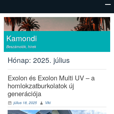
Kamondi
Beszámolók, hírek
Hónap:
2025. július
Exolon és Exolon Multi UV – a
homlokzatburkolatok új
generációja
július 18, 2025
Viki