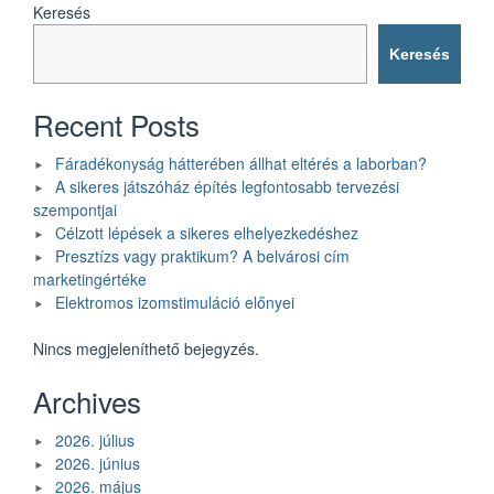
Keresés
öltözet”
Keresés
Recent Posts
Fáradékonyság hátterében állhat eltérés a laborban?
A sikeres játszóház építés legfontosabb tervezési
szempontjai
Célzott lépések a sikeres elhelyezkedéshez
Presztízs vagy praktikum? A belvárosi cím
marketingértéke
Elektromos izomstimuláció előnyei
Nincs megjeleníthető bejegyzés.
Archives
2026. július
2026. június
2026. május