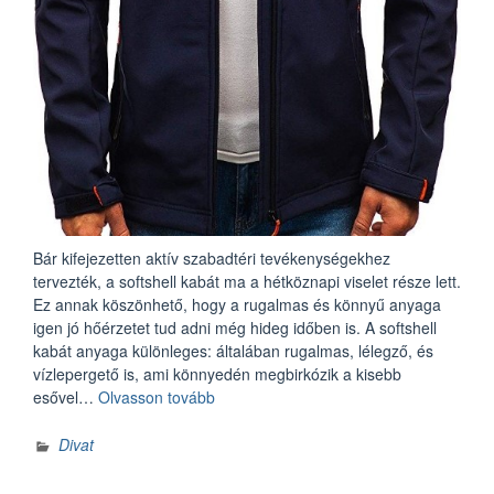
Bár kifejezetten aktív szabadtéri tevékenységekhez
tervezték, a softshell kabát ma a hétköznapi viselet része lett.
Ez annak köszönhető, hogy a rugalmas és könnyű anyaga
igen jó hőérzetet tud adni még hideg időben is. A softshell
kabát anyaga különleges: általában rugalmas, lélegző, és
vízlepergető is, ami könnyedén megbirkózik a kisebb
„A
esővel…
Olvasson tovább
softshell
kabát
Divat
mint
városi