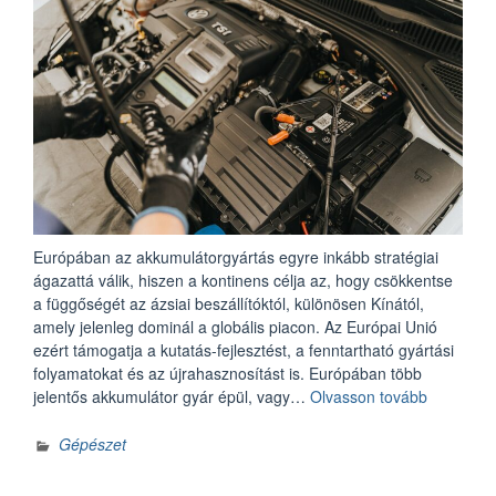
Európában az akkumulátorgyártás egyre inkább stratégiai
ágazattá válik, hiszen a kontinens célja az, hogy csökkentse
a függőségét az ázsiai beszállítóktól, különösen Kínától,
amely jelenleg dominál a globális piacon. Az Európai Unió
ezért támogatja a kutatás-fejlesztést, a fenntartható gyártási
folyamatokat és az újrahasznosítást is. Európában több
„Az
jelentős akkumulátor gyár épül, vagy…
Olvasson tovább
akkumulát
aktuális
Gépészet
kérdései”