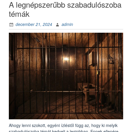
A legnépszerűbb szabadulószoba
témák
december 21, 2024
admin
Ahogy lenni szokott, egyéni ízléstől függ az, hogy ki melyik
szabadulószoba témát kedveli a legjobban. Ennek ellenére