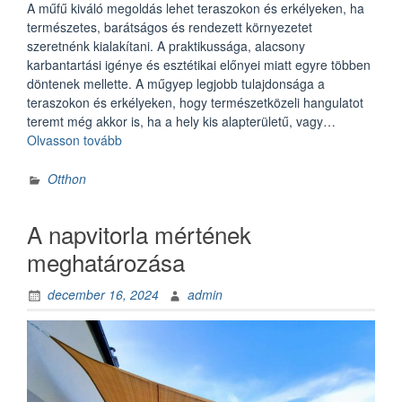
A műfű kiváló megoldás lehet teraszokon és erkélyeken, ha
természetes, barátságos és rendezett környezetet
szeretnénk kialakítani. A praktikussága, alacsony
karbantartási igénye és esztétikai előnyei miatt egyre többen
döntenek mellette. A műgyep legjobb tulajdonsága a
teraszokon és erkélyeken, hogy természetközeli hangulatot
teremt még akkor is, ha a hely kis alapterületű, vagy…
„Műfű
Olvasson tovább
a
teraszon
Otthon
és
az
A napvitorla mértének
erkélyen:
Kreatív
meghatározása
megoldások
kis
december 16, 2024
admin
terekre”