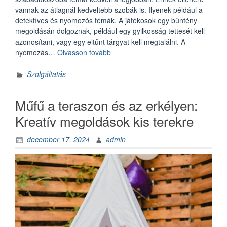
vannak az átlagnál kedveltebb szobák is. Ilyenek például a
detektíves és nyomozós témák. A játékosok egy bűntény
megoldásán dolgoznak, például egy gyilkosság tettesét kell
azonosítani, vagy egy eltűnt tárgyat kell megtalálni. A
„A
nyomozás…
Olvasson tovább
legnépszerűbb
szabadulószoba
Szolgáltatás
témák”
Műfű a teraszon és az erkélyen:
Kreatív megoldások kis terekre
december 17, 2024
admin