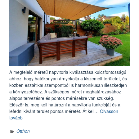
A megfelelő méretű napvitorla kiválasztása kulcsfontosságú
ahhoz, hogy hatékonyan árnyékolja a kiszemelt területet, és
közben esztétikai szempontból is harmonikusan illeszkedjen
a környezetéhez. A szükséges méret meghatározásához
alapos tervezésre és pontos mérésekre van szükség.
Először is, meg kell határozni a napvitorla funkcióját és a
lefedni kívánt terület pontos méretét. Át kell…
Olvasson
„A
tovább
napvitorla
mértének
Otthon
meghatározása”