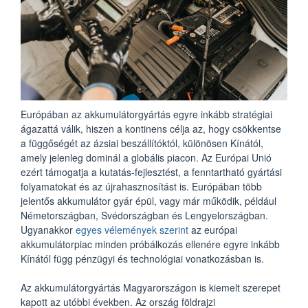
Európában az akkumulátorgyártás egyre inkább stratégiai
ágazattá válik, hiszen a kontinens célja az, hogy csökkentse
a függőségét az ázsiai beszállítóktól, különösen Kínától,
amely jelenleg dominál a globális piacon. Az Európai Unió
ezért támogatja a kutatás-fejlesztést, a fenntartható gyártási
folyamatokat és az újrahasznosítást is. Európában több
jelentős akkumulátor gyár épül, vagy már működik, például
Németországban, Svédországban és Lengyelországban.
Ugyanakkor
egyes vélemények szerint
az európai
akkumulátorpiac minden próbálkozás ellenére egyre inkább
Kínától függ pénzügyi és technológiai vonatkozásban is.
Az akkumulátorgyártás Magyarországon is kiemelt szerepet
kapott az utóbbi években. Az ország földrajzi