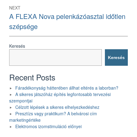
NEXT
Next
A FLEXA Nova pelenkázóasztal időtlen
post:
szépsége
Keresés
Keresés
Recent Posts
Fáradékonyság hátterében állhat eltérés a laborban?
A sikeres játszóház építés legfontosabb tervezési
szempontjai
Célzott lépések a sikeres elhelyezkedéshez
Presztízs vagy praktikum? A belvárosi cím
marketingértéke
Elektromos izomstimuláció előnyei