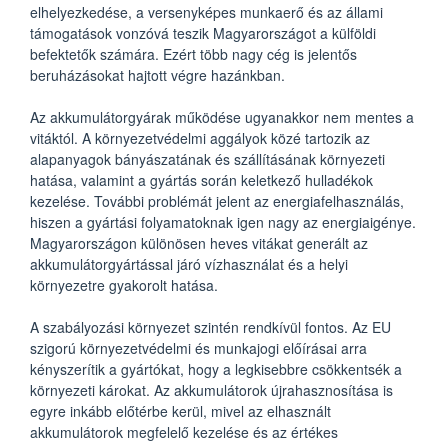
elhelyezkedése, a versenyképes munkaerő és az állami
támogatások vonzóvá teszik Magyarországot a külföldi
befektetők számára. Ezért több nagy cég is jelentős
beruházásokat hajtott végre hazánkban.
Az akkumulátorgyárak működése ugyanakkor nem mentes a
vitáktól. A környezetvédelmi aggályok közé tartozik az
alapanyagok bányászatának és szállításának környezeti
hatása, valamint a gyártás során keletkező hulladékok
kezelése. További problémát jelent az energiafelhasználás,
hiszen a gyártási folyamatoknak igen nagy az energiaigénye.
Magyarországon különösen heves vitákat generált az
akkumulátorgyártással járó vízhasználat és a helyi
környezetre gyakorolt hatása.
A szabályozási környezet szintén rendkívül fontos. Az EU
szigorú környezetvédelmi és munkajogi előírásai arra
kényszerítik a gyártókat, hogy a legkisebbre csökkentsék a
környezeti károkat. Az akkumulátorok újrahasznosítása is
egyre inkább előtérbe kerül, mivel az elhasznált
akkumulátorok megfelelő kezelése és az értékes