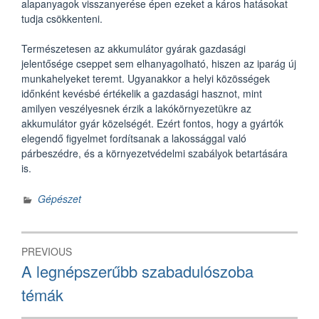
alapanyagok visszanyerése épen ezeket a káros hatásokat
tudja csökkenteni.
Természetesen az akkumulátor gyárak gazdasági
jelentősége cseppet sem elhanyagolható, hiszen az iparág új
munkahelyeket teremt. Ugyanakkor a helyi közösségek
időnként kevésbé értékelik a gazdasági hasznot, mint
amilyen veszélyesnek érzik a lakókörnyezetükre az
akkumulátor gyár közelségét. Ezért fontos, hogy a gyártók
elegendő figyelmet fordítsanak a lakossággal való
párbeszédre, és a környezetvédelmi szabályok betartására
is.
Gépészet
Bejegyzés
PREVIOUS
navigáció
Previous
A legnépszerűbb szabadulószoba
post:
témák