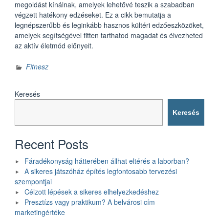
megoldást kínálnak, amelyek lehetővé teszik a szabadban
végzett hatékony edzéseket. Ez a cikk bemutatja a
legnépszerűbb és leginkább hasznos kültéri edzőeszközöket,
amelyek segítségével fitten tarthatod magadat és élvezheted
az aktív életmód előnyeit.
Fitnesz
Keresés
Keresés
Recent Posts
Fáradékonyság hátterében állhat eltérés a laborban?
A sikeres játszóház építés legfontosabb tervezési
szempontjai
Célzott lépések a sikeres elhelyezkedéshez
Presztízs vagy praktikum? A belvárosi cím
marketingértéke