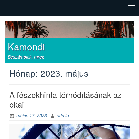
Kamondi
Beszámolók, hírek
Hónap:
2023. május
A fészekhinta térhódításának az
okai
május 17, 2023
admin