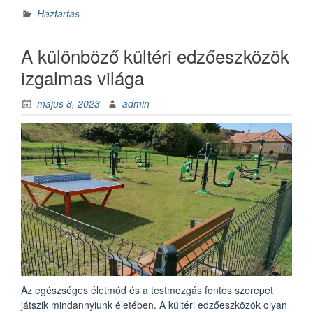
minőség
Háztartás
a
fő
A különböző kültéri edzőeszközök
szempont,
akkor
izgalmas világa
a
Persil
május 8, 2023
admin
mosószer
kiváló
választás”
Az egészséges életmód és a testmozgás fontos szerepet
játszik mindannyiunk életében. A kültéri edzőeszközök olyan