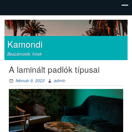
Kamondi
Beszámolók, hírek
A laminált padlók típusai
február 9, 2023
admin