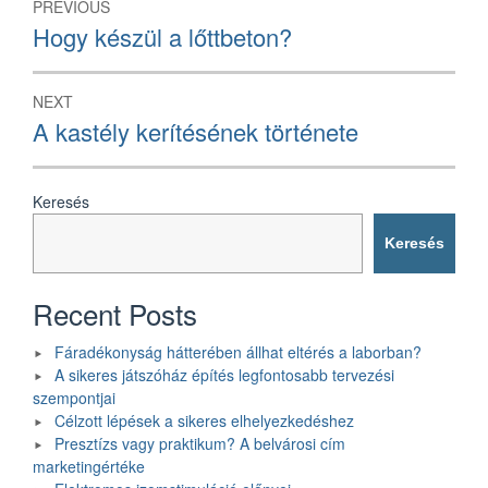
PREVIOUS
navigáció
Previous
Hogy készül a lőttbeton?
post:
NEXT
Next
A kastély kerítésének története
post:
Keresés
Keresés
Recent Posts
Fáradékonyság hátterében állhat eltérés a laborban?
A sikeres játszóház építés legfontosabb tervezési
szempontjai
Célzott lépések a sikeres elhelyezkedéshez
Presztízs vagy praktikum? A belvárosi cím
marketingértéke