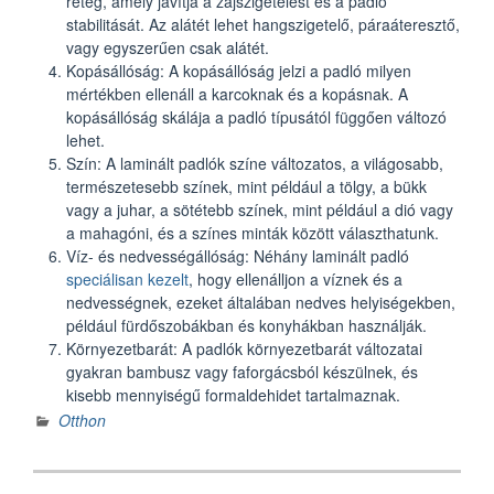
réteg, amely javítja a zajszigetelést és a padló
stabilitását. Az alátét lehet hangszigetelő, páraáteresztő,
vagy egyszerűen csak alátét.
Kopásállóság: A kopásállóság jelzi a padló milyen
mértékben ellenáll a karcoknak és a kopásnak. A
kopásállóság skálája a padló típusától függően változó
lehet.
Szín: A laminált padlók színe változatos, a világosabb,
természetesebb színek, mint például a tölgy, a bükk
vagy a juhar, a sötétebb színek, mint például a dió vagy
a mahagóni, és a színes minták között választhatunk.
Víz- és nedvességállóság: Néhány laminált padló
speciálisan kezelt
, hogy ellenálljon a víznek és a
nedvességnek, ezeket általában nedves helyiségekben,
például fürdőszobákban és konyhákban használják.
Környezetbarát: A padlók környezetbarát változatai
gyakran bambusz vagy faforgácsból készülnek, és
kisebb mennyiségű formaldehidet tartalmaznak.
Otthon
Bejegyzés