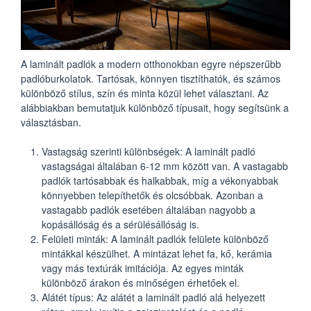
A laminált padlók a modern otthonokban egyre népszerűbb
padlóburkolatok. Tartósak, könnyen tisztíthatók, és számos
különböző stílus, szín és minta közül lehet választani. Az
alábbiakban bemutatjuk különböző típusait, hogy segítsünk a
választásban.
Vastagság szerinti különbségek: A laminált padló
vastagságai általában 6-12 mm között van. A vastagabb
padlók tartósabbak és halkabbak, míg a vékonyabbak
könnyebben telepíthetők és olcsóbbak. Azonban a
vastagabb padlók esetében általában nagyobb a
kopásállóság és a sérülésállóság is.
Felületi minták: A laminált padlók felülete különböző
mintákkal készülhet. A mintázat lehet fa, kő, kerámia
vagy más textúrák imitációja. Az egyes minták
különböző árakon és minőségen érhetőek el.
Alátét típus: Az alátét a laminált padló alá helyezett