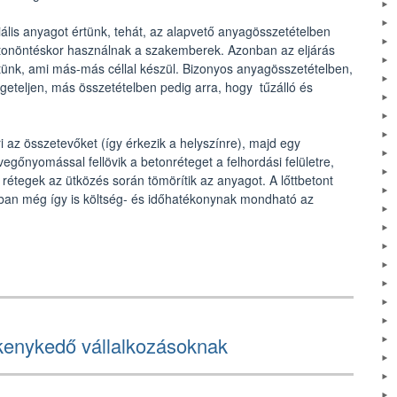
iális anyagot értünk, tehát, az alapvető anyagösszetételben
tonöntéskor használnak a szakemberek. Azonban az eljárás
etünk, ami más-más céllal készül. Bizonyos anyagösszetételben,
igeteljen, más összetételben pedig arra, hogy tűzálló és
ri az összetevőket (így érkezik a helyszínre), majd egy
vegőnyomással fellövik a betonréteget a felhordási felületre,
étegek az ütközés során tömörítik az anyagot. A lőttbetont
zonban még így is költség- és időhatékonynak mondható az
kenykedő vállalkozásoknak