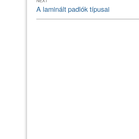
NEXT
Next
A laminált padlók típusai
post: