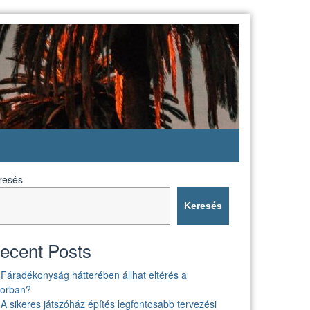
resés
Keresés
ecent Posts
Fáradékonyság hátterében állhat eltérés a
borban?
A sikeres játszóház építés legfontosabb tervezési