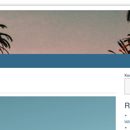
Ke
R
la