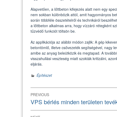
Alapvetően, a lőttbeton kifejezés alatt nem egy spec
nem sokban különbözik attól, amit hagyományos be
során többféle összetételről és technikáról beszélh
a lőttbeton alkalmas arra, hogy vízzáró rétegként sz
tűzvédő funkciót töltsön be.
Az applikációja az alábbi módon zajlik: A gép kikeve
betontömlő, illetve csővezeték segítségével, nagy le
amibe az anyag beleütközik és megtapad. A további r
visszahullási veszteség miatt szokták kritizálni, a
eljárás.
Építészet
Bejegyzés
PREVIOUS
navigáció
Previous
VPS bérlés minden területen tevé
post: