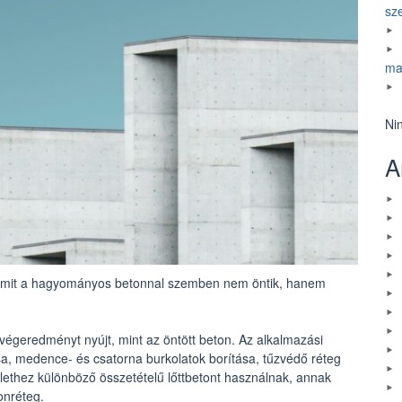
sz
ma
Ni
A
amit a hagyományos betonnal szemben nem öntik, hanem
égeredményt nyújt, mint az öntött beton. Az alkalmazási
ása, medence- és csatorna burkolatok borítása, tűzvédő réteg
ülethez különböző összetételű lőttbetont használnak, annak
onréteg.