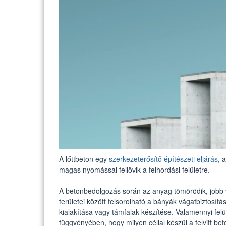
A lőttbeton egy
szerkezeterősítő építészeti eljárás
, 
magas nyomással fellövik a felhordási felületre.
A betonbedolgozás során az anyag tömörödik, jobb v
területei között felsorolható a bányák vágatbiztosít
kialakítása vagy támfalak készítése. Valamennyi fel
függvényében, hogy milyen céllal készül a felvitt bet