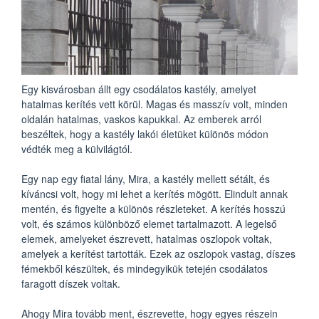
Egy kisvárosban állt egy csodálatos kastély, amelyet
hatalmas kerítés vett körül. Magas és masszív volt, minden
oldalán hatalmas, vaskos kapukkal. Az emberek arról
beszéltek, hogy a kastély lakói életüket különös módon
védték meg a külvilágtól.
Egy nap egy fiatal lány, Mira, a kastély mellett sétált, és
kíváncsi volt, hogy mi lehet a kerítés mögött. Elindult annak
mentén, és figyelte a különös részleteket. A kerítés hosszú
volt, és számos különböző elemet tartalmazott. A legelső
elemek, amelyeket észrevett, hatalmas oszlopok voltak,
amelyek a kerítést tartották. Ezek az oszlopok vastag, díszes
fémekből készültek, és mindegyikük tetején csodálatos
faragott díszek voltak.
Ahogy Mira tovább ment, észrevette, hogy egyes részein