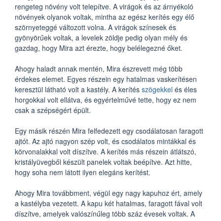
rengeteg növény volt telepítve. A virágok és az árnyékoló
növények olyanok voltak, mintha az egész kerítés egy élő
szörnyeteggé változott volna. A virágok színesek és
gyönyörűek voltak, a levelek zöldje pedig olyan mély és
gazdag, hogy Mira azt érezte, hogy belélegezné őket.
Ahogy haladt annak mentén, Mira észrevett még több
érdekes elemet. Egyes részein egy hatalmas vaskerítésen
keresztül látható volt a kastély. A kerítés
szögekkel
és éles
horgokkal volt ellátva, és egyértelművé tette, hogy ez nem
csak a szépségért épült.
Egy másik részén Mira felfedezett egy csodálatosan faragott
ajtót. Az ajtó nagyon szép volt, és csodálatos mintákkal és
körvonalakkal volt díszítve. A kerítés más részein átlátszó,
kristályüvegből készült panelek voltak beépítve. Azt hitte,
hogy soha nem látott ilyen elegáns kerítést.
Ahogy Mira továbbment, végül egy nagy kapuhoz ért, amely
a kastélyba vezetett. A kapu két hatalmas, faragott fával volt
díszítve, amelyek valószínűleg több száz évesek voltak. A