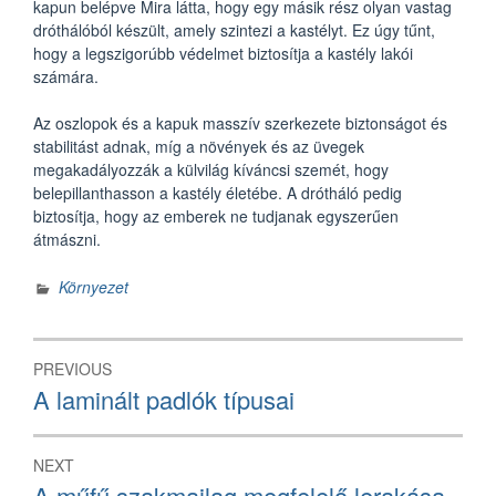
kapun belépve Mira látta, hogy egy másik rész olyan vastag
dróthálóból készült, amely szintezi a kastélyt. Ez úgy tűnt,
hogy a legszigorúbb védelmet biztosítja a kastély lakói
számára.
Az oszlopok és a kapuk masszív szerkezete biztonságot és
stabilitást adnak, míg a növények és az üvegek
megakadályozzák a külvilág kíváncsi szemét, hogy
belepillanthasson a kastély életébe. A drótháló pedig
biztosítja, hogy az emberek ne tudjanak egyszerűen
átmászni.
Környezet
Bejegyzés
PREVIOUS
navigáció
Previous
A laminált padlók típusai
post:
NEXT
Next
A műfű szakmailag megfelelő lerakása