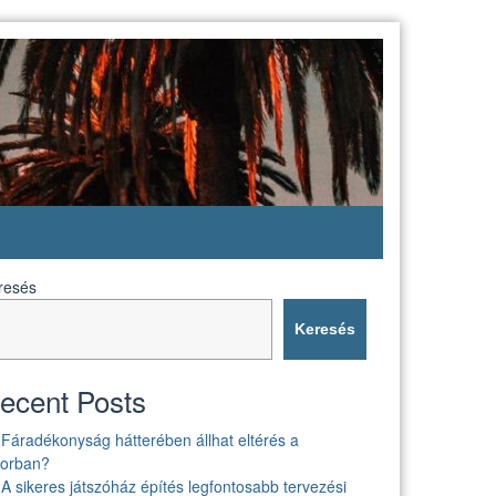
resés
Keresés
ecent Posts
Fáradékonyság hátterében állhat eltérés a
borban?
A sikeres játszóház építés legfontosabb tervezési