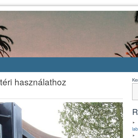
éri használathoz
Ke
R
la