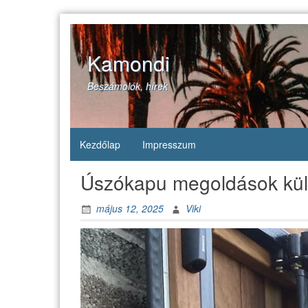
Skip
to
content
Kamondi
Beszámolók, hírek
Kezdőlap
Impresszum
Úszókapu megoldások kült
május 12, 2025
Viki