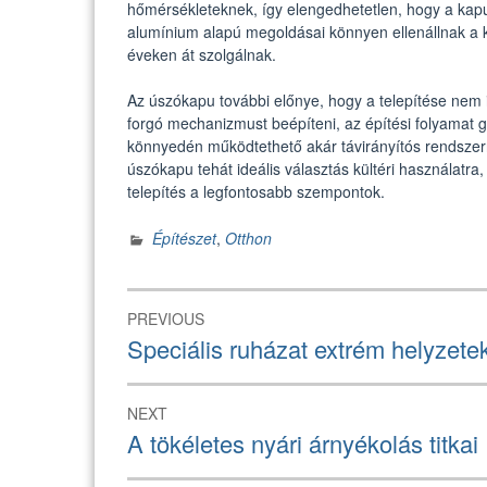
hőmérsékleteknek, így elengedhetetlen, hogy a kap
alumínium alapú megoldásai könnyen ellenállnak a 
éveken át szolgálnak.
Az úszókapu további előnye, hogy a telepítése nem 
forgó mechanizmust beépíteni, az építési folyamat 
könnyedén működtethető akár távirányítós rendszerr
úszókapu tehát ideális választás kültéri használatr
telepítés a legfontosabb szempontok.
Építészet
,
Otthon
Bejegyzés
PREVIOUS
navigáció
Previous
Speciális ruházat extrém helyzete
post:
NEXT
Next
A tökéletes nyári árnyékolás titkai
post: