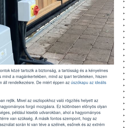
ontok közé tartozik a biztonság, a tartósság és a kényelmes
mind a magánkertekben, mind az ipari területeken, hiszen
m áll rendelkezésre. De miért éppen az
úszókapu az ideális
rejlik. Mivel az oszlopokhoz való rögzítés helyett az
a hagyományos forgó mozgásra. Ez különösen előnyös olyan
kséges, például kisebb udvarokban, ahol a hagyományos
 térre van szükség. A másik fontos szempont, hogy az
 használat során ki van téve a szélnek, esőnek és az extrém