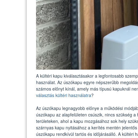
A kültéri kapu kiválasztásakor a legfontosabb szemp
használat. Az úszókapu egyre népszerűbb megoldás 
számos előnyt kínál, amely más típusú kapuknál ne
választás kültéri használatra
?
Az úszókapu legnagyobb előnye a működési módjában 
úszókapu az alapfelületen csúszik, nincs szükség 
területeken, ahol a kapu mozgásához sok hely szü
szárnyas kapu nyitásához a kerítés mentén jelentős
úszókapu rendkívül tartós és időjárásálló. A kültéri