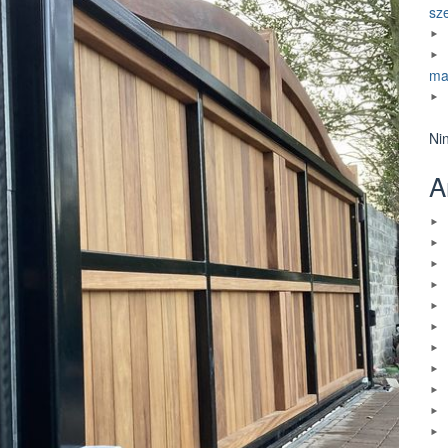
sz
ma
Ni
A