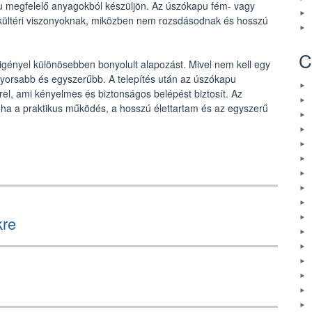
u megfelelő anyagokból készüljön. Az úszókapu fém- vagy
kültéri viszonyoknak, miközben nem rozsdásodnak és hosszú
C
igényel különösebben bonyolult alapozást. Mivel nem kell egy
gyorsabb és egyszerűbb. A telepítés után az úszókapu
el, ami kényelmes és biztonságos belépést biztosít. Az
a, ha a praktikus működés, a hosszú élettartam és az egyszerű
kre