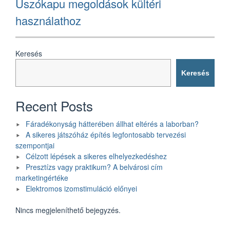
Úszókapu megoldások kültéri
post:
használathoz
Keresés
Keresés
Recent Posts
Fáradékonyság hátterében állhat eltérés a laborban?
A sikeres játszóház építés legfontosabb tervezési
szempontjai
Célzott lépések a sikeres elhelyezkedéshez
Presztízs vagy praktikum? A belvárosi cím
marketingértéke
Elektromos izomstimuláció előnyei
Nincs megjeleníthető bejegyzés.