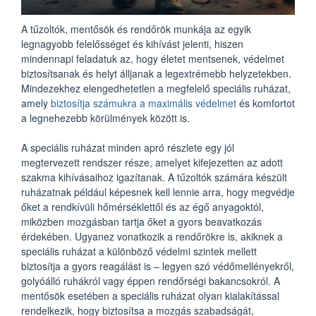
A tűzoltók, mentősök és rendőrök munkája az egyik
legnagyobb felelősséget és kihívást jelenti, hiszen
mindennapi feladatuk az, hogy életet mentsenek, védelmet
biztosítsanak és helyt álljanak a legextrémebb helyzetekben.
Mindezekhez elengedhetetlen a megfelelő speciális ruházat,
amely
biztosítja számukra a maximális védelmet
és komfortot
a legnehezebb körülmények között is.
A speciális ruházat minden apró részlete egy jól
megtervezett rendszer része, amelyet kifejezetten az adott
szakma kihívásaihoz igazítanak. A tűzoltók számára készült
ruházatnak például képesnek kell lennie arra, hogy megvédje
őket a rendkívüli hőmérséklettől és az égő anyagoktól,
miközben mozgásban tartja őket a gyors beavatkozás
érdekében. Ugyanez vonatkozik a rendőrökre is, akiknek a
speciális ruházat a különböző védelmi szintek mellett
biztosítja a gyors reagálást is – legyen szó védőmellényekről,
golyóálló ruhákról vagy éppen rendőrségi bakancsokról. A
mentősök esetében a speciális ruházat olyan kialakítással
rendelkezik, hogy biztosítsa a mozgás szabadságát,