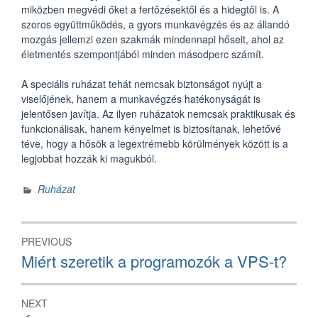
miközben megvédi őket a fertőzésektől és a hidegtől is. A
szoros együttműködés, a gyors munkavégzés és az állandó
mozgás jellemzi ezen szakmák mindennapi hőseit, ahol az
életmentés szempontjából minden másodperc számít.
A speciális ruházat tehát nemcsak biztonságot nyújt a
viselőjének, hanem a munkavégzés hatékonyságát is
jelentősen javítja. Az ilyen ruházatok nemcsak praktikusak és
funkcionálisak, hanem kényelmet is biztosítanak, lehetővé
téve, hogy a hősök a legextrémebb körülmények között is a
legjobbat hozzák ki magukból.
Ruházat
Bejegyzés
PREVIOUS
navigáció
Previous
Miért szeretik a programozók a VPS-t?
post:
NEXT
Next