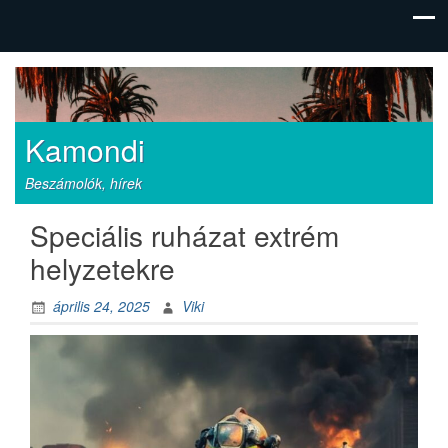
Kamondi
Beszámolók, hírek
Speciális ruházat extrém
helyzetekre
április 24, 2025
Viki