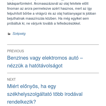
lakásparfümként. Arcmasszázsnál az olaj felvitele előtt
finoman az arcra permetezve azért hasznos, mert az így
felpuhított bőrbe a virágvíz és az olaj hatóanyagai is jobban
bejuthatnak masszírozás közben. Ha még egyiket sem
próbáltuk ki, ne várjunk tovább a felfedezésükkel.
Szépség
Bejegyzés
PREVIOUS
navigáció
Previous
Benzines vagy elektromos autó –
post:
nézzük a hatótávolságot
NEXT
Next
Miért előnyös, ha egy
post:
székhelyszolgáltató több irodával
rendelkezik?