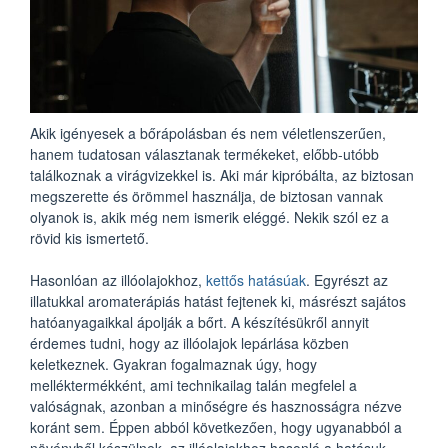
Akik igényesek a bőrápolásban és nem véletlenszerűen,
hanem tudatosan választanak termékeket, előbb-utóbb
találkoznak a virágvizekkel is. Aki már kipróbálta, az biztosan
megszerette és örömmel használja, de biztosan vannak
olyanok is, akik még nem ismerik eléggé. Nekik szól ez a
rövid kis ismertető.
Hasonlóan az illóolajokhoz,
kettős hatásúak
. Egyrészt az
illatukkal aromaterápiás hatást fejtenek ki, másrészt sajátos
hatóanyagaikkal ápolják a bőrt. A készítésükről annyit
érdemes tudni, hogy az illóolajok lepárlása közben
keletkeznek. Gyakran fogalmaznak úgy, hogy
melléktermékként, ami technikailag talán megfelel a
valóságnak, azonban a minőségre és hasznosságra nézve
koránt sem. Éppen abból következően, hogy ugyanabból a
növényből készülnek, az illóolajokhoz hasonló a hatásuk,