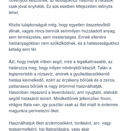
csak jóval enyhébb. Ez sok esetben kifejezetten előnyös
lehet.
Közös tulajdonságuk még, hogy egyetlen összetevőből
állnak, vagyis nincs bennük semmilyen hozzáadott anyag,
sem természetes, sem mesterséges. Ennek ellenére
hatóanyagokban nem szűkölködnek, és a hatásosságukhoz
kétség sem fér.
Azt, hogy melyik miben segít, mire a legalkalmasabb, az
határozza meg, hogy milyen növényből készült. Talán a
legismertebb a rózsavíz, aminek a gyulladáscsökkentő
hatása kiemelkedő, ezért az érzékeny bőrűek és a zsíros,
pattanásos bőrűek is nagy örömmel használhatják.
Hasonlóan népszerű a levendulavíz, ami nyugtató, elalvást
segítő hatásáról ismert. Mindkettőnek jellemzően finom,
virágos illata van, így pusztán csak az illat miatt is érdemes
magunkra permetezni őket.
Használhatjuk őket arclemosóként, tonikként, arc- vagy
testpermetként, haj illatosítására, vagy akár