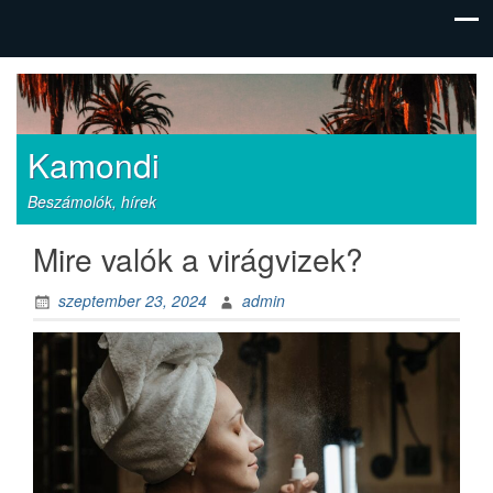
Kamondi
Beszámolók, hírek
Mire valók a virágvizek?
szeptember 23, 2024
admin