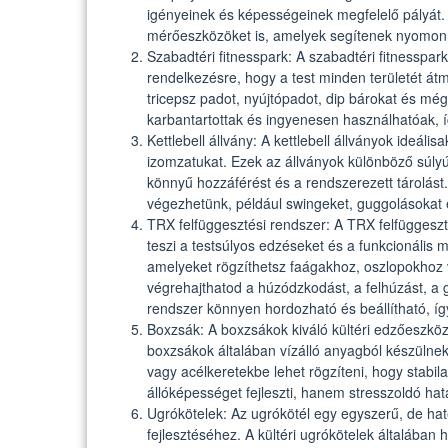
igényeinek és képességeinek megfelelő pályát. 
mérőeszközöket is, amelyek segítenek nyomon k
Szabadtéri fitnesspark: A szabadtéri fitnesspar
rendelkezésre, hogy a test minden területét á
tricepsz padot, nyújtópadot, dip bárokat és még
karbantartottak és ingyenesen használhatóak, í
Kettlebell állvány: A kettlebell állványok ideáli
izomzatukat. Ezek az állványok különböző súlyú 
könnyű hozzáférést és a rendszerezett tárolást.
végezhetünk, például swingeket, guggolásokat
TRX felfüggesztési rendszer: A TRX felfüggeszt
teszi a testsúlyos edzéseket és a funkcionális 
amelyeket rögzíthetsz faágakhoz, oszlopokhoz
végrehajthatod a húzódzkodást, a felhúzást, a 
rendszer könnyen hordozható és beállítható, í
Boxzsák: A boxzsákok kiváló kültéri edzőeszközö
boxzsákok általában vízálló anyagból készülnek,
vagy acélkeretekbe lehet rögzíteni, hogy stabil
állóképességet fejleszti, hanem stresszoldó hatá
Ugrókötelek: Az ugrókötél egy egyszerű, de ha
fejlesztéséhez. A kültéri ugrókötelek általában