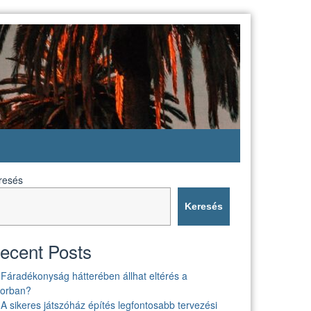
resés
Keresés
ecent Posts
Fáradékonyság hátterében állhat eltérés a
borban?
A sikeres játszóház építés legfontosabb tervezési