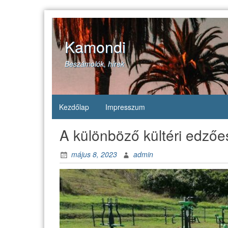
Skip
to
content
Kamondi
Beszámolók, hírek
Kezdőlap
Impresszum
A különböző kültéri edzőe
május 8, 2023
admin