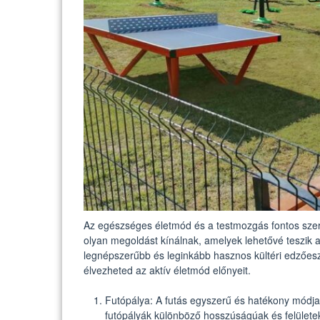
Az egészséges életmód és a testmozgás fontos szere
olyan megoldást kínálnak, amelyek lehetővé teszik 
legnépszerűbb és leginkább hasznos kültéri edzőesz
élvezheted az aktív életmód előnyeit.
Futópálya: A futás egyszerű és hatékony módja 
futópályák különböző hosszúságúak és felületek