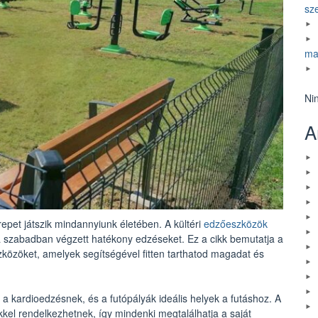
sz
ma
Ni
A
pet játszik mindannyiunk életében. A kültéri
edzőeszközök
a szabadban végzett hatékony edzéseket. Ez a cikk bemutatja a
közöket, amelyek segítségével fitten tarthatod magadat és
a kardioedzésnek, és a futópályák ideális helyek a futáshoz. A
kel rendelkezhetnek, így mindenki megtalálhatja a saját