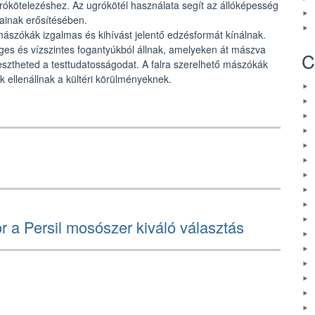
rókötelezéshez. Az ugrókötél használata segít az állóképesség
mainak erősítésében.
mászókák izgalmas és kihívást jelentő edzésformát kínálnak.
ges és vízszintes fogantyúkból állnak, amelyeken át mászva
C
lesztheted a testtudatosságodat. A falra szerelhető mászókák
 ellenállnak a kültéri körülményeknek.
 a Persil mosószer kiváló választás