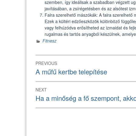
szemben, így ideálisak a szabadban végzett ug
javításában, a zsírégetésben és az alsótest iz
Falra szerelhető mászókák: A falra szerelhető 
Ezek a kültéri edzőeszközök különböző függőle
vagy felhúzódva erősítheted az izmaidat és fej
rugalmas és tartós anyagból készülnek, amelyek
Fitnesz
Bejegyzés
PREVIOUS
navigáció
Previous
A műfű kertbe telepítése
post:
NEXT
Next
Ha a minőség a fő szempont, akkor
post: