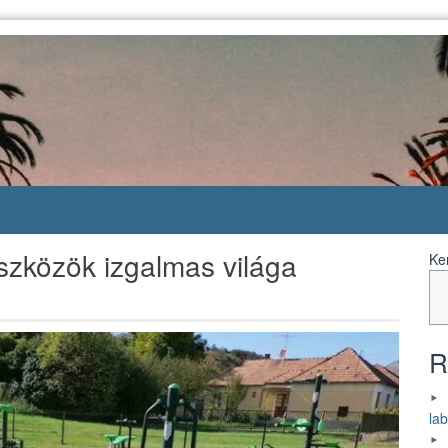
szközök izgalmas világa
Ke
R
la