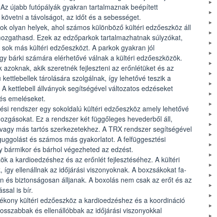
Az újabb futópályák gyakran tartalmaznak beépített
övetni a távolságot, az időt és a sebességet.
kok olyan helyek, ahol számos különböző kültéri edzőeszköz áll
tmozgathasd. Ezek az edzőparkok tartalmazhatnak súlyzókat,
 sok más kültéri edzőeszközt. A parkok gyakran jól
gy bárki számára elérhetővé válnak a kültéri edzőeszközök.
sak azoknak, akik szeretnék fejleszteni az erőnlétüket és az
kettlebellek tárolására szolgálnak, így lehetővé teszik a
 A kettlebell állványok segítségével változatos edzéseket
 és emeléseket.
ési rendszer egy sokoldalú kültéri edzőeszköz amely lehetővé
mozgásokat. Ez a rendszer két függőleges hevederből áll,
 vagy más tartós szerkezetekhez. A TRX rendszer segítségével
guggolást és számos más gyakorlatot. A felfüggesztési
gy bármikor és bárhol végezheted az edzést.
k a kardioedzéshez és az erőnlét fejlesztéséhez. A kültéri
 így ellenállnak az időjárási viszonyoknak. A boxzsákokat fa-
an és biztonságosan álljanak. A boxolás nem csak az erőt és az
ssal is bír.
tékony kültéri edzőeszköz a kardioedzéshez és a koordináció
 hosszabbak és ellenállóbbak az időjárási viszonyokkal