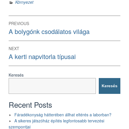
Környezet
Bejegyzés
PREVIOUS
navigáció
Previous
A bolygónk csodálatos világa
post:
NEXT
Next
A kerti napvitorla típusai
post:
Keresés
Keresés
Recent Posts
Fáradékonyság hátterében állhat eltérés a laborban?
A sikeres játszóház építés legfontosabb tervezési
szempontjai