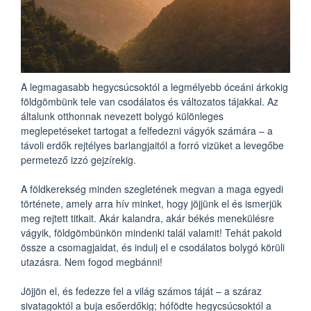
A legmagasabb hegycsúcsoktól a legmélyebb óceáni árkokig
földgömbünk tele van csodálatos és változatos tájakkal. Az
általunk otthonnak nevezett bolygó különleges
meglepetéseket tartogat a felfedezni vágyók számára – a
távoli erdők rejtélyes barlangjaitól a forró vizüket a levegőbe
permetező izzó gejzírekig.
A földkerekség minden szegletének megvan a maga egyedi
története, amely arra hív minket, hogy jöjjünk el és ismerjük
meg rejtett titkait. Akár kalandra, akár békés menekülésre
vágyik, földgömbünkön mindenki talál valamit! Tehát pakold
össze a csomagjaidat, és indulj el e csodálatos bolygó körüli
utazásra. Nem fogod megbánni!
Jöjjön el, és fedezze fel a világ számos táját – a száraz
sivatagoktól a buja esőerdőkig; hófödte hegycsúcsoktól a