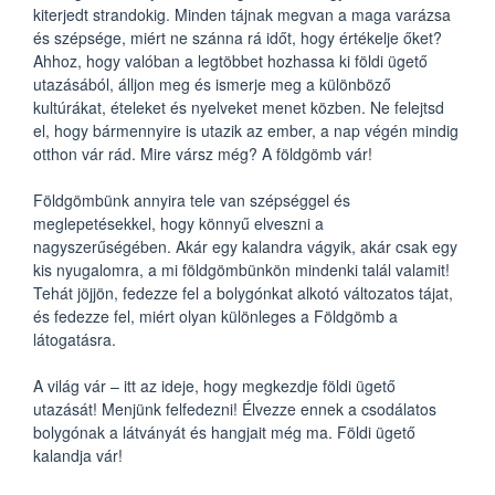
kiterjedt strandokig. Minden tájnak megvan a maga varázsa
és szépsége, miért ne szánna rá időt, hogy értékelje őket?
Ahhoz, hogy valóban a legtöbbet hozhassa ki földi ügető
utazásából, álljon meg és ismerje meg a különböző
kultúrákat, ételeket és nyelveket menet közben. Ne felejtsd
el, hogy bármennyire is utazik az ember, a nap végén mindig
otthon vár rád. Mire vársz még? A földgömb vár!
Földgömbünk annyira tele van szépséggel és
meglepetésekkel, hogy könnyű elveszni a
nagyszerűségében. Akár egy kalandra vágyik, akár csak egy
kis nyugalomra, a mi földgömbünkön mindenki talál valamit!
Tehát jöjjön, fedezze fel a bolygónkat alkotó változatos tájat,
és fedezze fel, miért olyan különleges a Földgömb a
látogatásra.
A világ vár – itt az ideje, hogy megkezdje földi ügető
utazását! Menjünk felfedezni! Élvezze ennek a csodálatos
bolygónak a látványát és hangjait még ma. Földi ügető
kalandja vár!