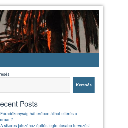
resés
Keresés
ecent Posts
Fáradékonyság hátterében állhat eltérés a
borban?
A sikeres játszóház építés legfontosabb tervezési