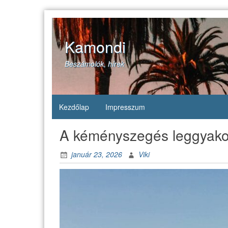
Skip
to
content
Kamondi
Beszámolók, hírek
Kezdőlap
Impresszum
A kéményszegés leggyakori
január 23, 2026
Viki