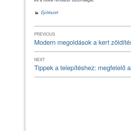
Építészet
Bejegyzés
PREVIOUS
navigáció
Previous
Modern megoldások a kert zöldíté
post:
NEXT
Next
Tippek a telepítéshez: megfelelő 
post: