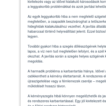
kivitelezés vagy az idővel kialakuló károsodások k
a leggyakoribb problémákkal és azok javítási lehető
Az egyik leggyakoribb hiba a nem megfelelő sziget
megfelelően, a csapadék beszivároghat a tetőszer
hideghidak kialakulásához vezethet. A javítás által
habarccsal történő helyreállítást jelenti. Ezzel biztos
legyen.
További gyakori hiba a szegés dőlésszögének helyt
lapos, a víz nem tud megfelelően lefolyni, és a szél
okozhat. A javítás során a szegés helyes szögének k
megoldás.
A harmadik probléma a karbantartás hiánya. Idővel
csökkentheti a kémény élettartamát. A rendszeres e
újraszigetelése vagy a fémlemezek cseréje – megelő
működését hosszú távon.
A kéményszegés hibái könnyen megelőzhetők és javí
és rendszeres karbantartással. Egy jól kivitelezett 
és a fűtési rendszer biztonságát.