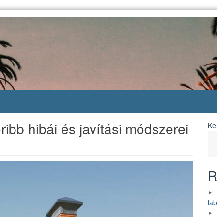
bb hibái és javítási módszerei
Ke
R
la