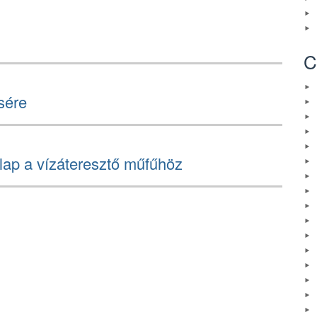
C
sére
alap a vízáteresztő műfűhöz