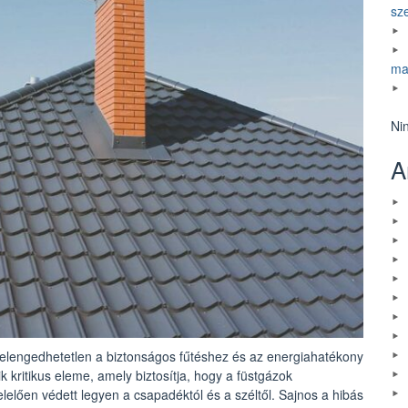
sz
ma
Ni
A
 elengedhetetlen a biztonságos fűtéshez és az energiahatékony
 kritikus eleme, amely biztosítja, hogy a füstgázok
elően védett legyen a csapadéktól és a széltől. Sajnos a hibás