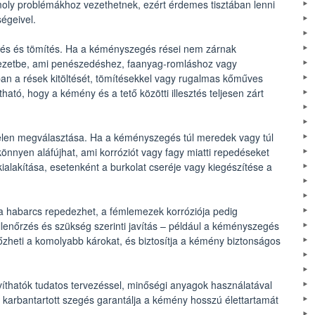
omoly problémákhoz vezethetnek, ezért érdemes tisztában lenni
ségeivel.
elés és tömítés. Ha a kéményszegés rései nem zárnak
kezetbe, ami penészedéshez, faanyag-romláshoz vagy
ában a rések kitöltését, tömítésekkel vagy rugalmas kőműves
ítható, hogy a kémény és a tető közötti illesztés teljesen zárt
elen megválasztása. Ha a kéményszegés túl meredek vagy túl
 könnyen aláfújhat, ami korróziót vagy fagy miatti repedéseket
ialakítása, esetenként a burkolat cseréje vagy kiegészítése a
 a habarcs repedezhet, a fémlemezek korróziója pedig
llenőrzés és szükség szerinti javítás – például a kéményszegés
zheti a komolyabb károkat, és biztosítja a kémény biztonságos
thatók tudatos tervezéssel, minőségi anyagok használatával
és karbantartott szegés garantálja a kémény hosszú élettartamát