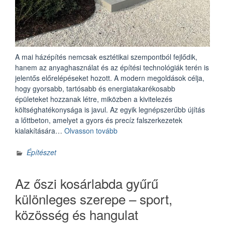
A mai házépítés nemcsak esztétikai szempontból fejlődik,
hanem az anyaghasználat és az építési technológiák terén is
jelentős előrelépéseket hozott. A modern megoldások célja,
hogy gyorsabb, tartósabb és energiatakarékosabb
épületeket hozzanak létre, miközben a kivitelezés
költséghatékonysága is javul. Az egyik legnépszerűbb újítás
a lőttbeton, amelyet a gyors és precíz falszerkezetek
„5
kialakítására…
Olvasson tovább
modern
technológia,
Építészet
amit
a
Az őszi kosárlabda gyűrű
házépítők
használnak”
különleges szerepe – sport,
közösség és hangulat