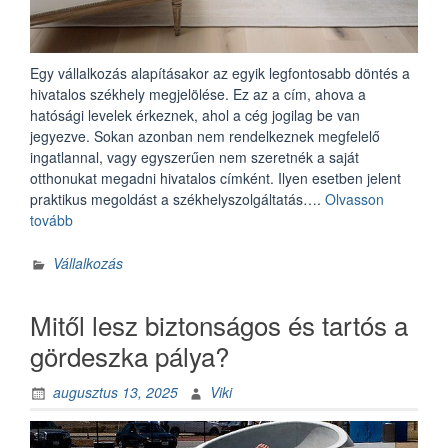
Egy vállalkozás alapításakor az egyik legfontosabb döntés a
hivatalos székhely megjelölése. Ez az a cím, ahova a
hatósági levelek érkeznek, ahol a cég jogilag be van
jegyezve. Sokan azonban nem rendelkeznek megfelelő
ingatlannal, vagy egyszerűen nem szeretnék a saját
otthonukat megadni hivatalos címként. Ilyen esetben jelent
praktikus megoldást a székhelyszolgáltatás….
Olvasson
„Mi
tovább
az
a
Vállalkozás
székhelyszolgáltatás,
és
Mitől lesz biztonságos és tartós a
kinek
éri
gördeszka pálya?
meg
igénybe
augusztus 13, 2025
Viki
venni?”