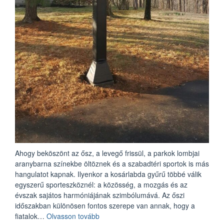
Ahogy beköszönt az ősz, a levegő frissül, a parkok lombjai
aranybarna színekbe öltöznek és a szabadtéri sportok is más
hangulatot kapnak. Ilyenkor a kosárlabda gyűrű többé válik
egyszerű sporteszköznél: a közösség, a mozgás és az
évszak sajátos harmóniájának szimbólumává. Az őszi
időszakban különösen fontos szerepe van annak, hogy a
„Az
fiatalok…
Olvasson tovább