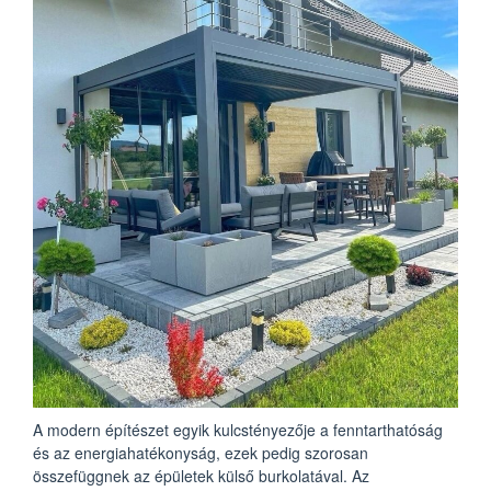
A modern építészet egyik kulcstényezője a fenntarthatóság
és az energiahatékonyság, ezek pedig szorosan
összefüggnek az épületek külső burkolatával. Az