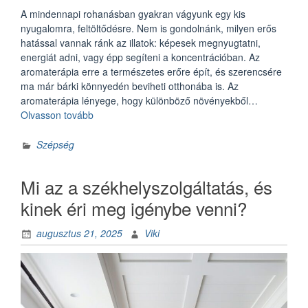
A mindennapi rohanásban gyakran vágyunk egy kis
nyugalomra, feltöltődésre. Nem is gondolnánk, milyen erős
hatással vannak ránk az illatok: képesek megnyugtatni,
energiát adni, vagy épp segíteni a koncentrációban. Az
aromaterápia erre a természetes erőre épít, és szerencsére
ma már bárki könnyedén beviheti otthonába is. Az
aromaterápia lényege, hogy különböző növényekből…
„Aromaterápia
Olvasson tovább
otthon:
illatok,
Szépség
amik
megváltoztatják
Mi az a székhelyszolgáltatás, és
a
napodat”
kinek éri meg igénybe venni?
augusztus 21, 2025
Viki