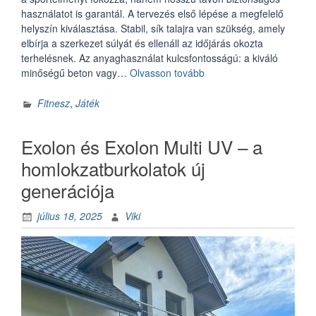
használatot is garantál. A tervezés első lépése a megfelelő
helyszín kiválasztása. Stabil, sík talajra van szükség, amely
elbírja a szerkezet súlyát és ellenáll az időjárás okozta
terhelésnek. Az anyaghasználat kulcsfontosságú: a kiváló
„Mitől
minőségű beton vagy…
Olvasson tovább
lesz
biztonságos
Fitnesz
,
Játék
és
tartós
Exolon és Exolon Multi UV – a
a
gördeszka
homlokzatburkolatok új
pálya?”
generációja
július 18, 2025
Viki