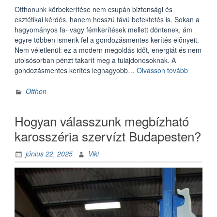
Otthonunk körbekerítése nem csupán biztonsági és
esztétikai kérdés, hanem hosszú távú befektetés is. Sokan a
hagyományos fa- vagy fémkerítések mellett döntenek, ám
egyre többen ismerik fel a gondozásmentes kerítés előnyeit.
Nem véletlenül: ez a modern megoldás időt, energiát és nem
utolsósorban pénzt takarít meg a tulajdonosoknak. A
„Gondoz
gondozásmentes kerítés legnagyobb…
Olvasson tovább
kerítés:
Miért
Otthon
érdemes
befektetn
Hogyan válasszunk megbízható
hosszú
távra?”
karosszéria szervízt Budapesten?
június 22, 2025
Viki