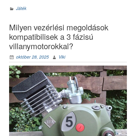
őszi
kosárlabda
Játék
gyűrű
különleges
Milyen vezérlési megoldások
szerepe
–
kompatibilisek a 3 fázisú
sport,
villanymotorokkal?
közösség
és
október 28, 2025
Viki
hangulat”