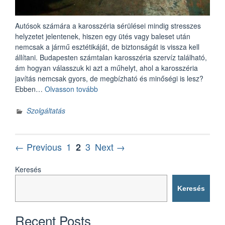
Autósok számára a karosszéria sérülései mindig stresszes
helyzetet jelentenek, hiszen egy ütés vagy baleset után
nemcsak a jármű esztétikáját, de biztonságát is vissza kell
állítani. Budapesten számtalan karosszéria szervíz található,
ám hogyan válasszuk ki azt a műhelyt, ahol a karosszéria
javítás nemcsak gyors, de megbízható és minőségi is lesz?
„Hogyan
Ebben…
Olvasson tovább
válasszunk
megbízható
Szolgáltatás
karosszéria
szervízt
Budapesten?”
Bejegyzések
Page
Page
Page
← Previous
1
3
Next →
2
lapozása
Keresés
Keresés
Recent Posts