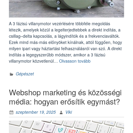
A 3 fázisú villanymotor vezérlésére többféle megoldás
létezik, amelyek közül a legelterjedtebbek a direkt indítás, a
csillag–delta kapcsolás, a lágyindítók és a frekvenciaváltók.
Ezek mind más-más előnyöket kínálnak, attól függően, hogy
milyen ipari vagy háztartási felhasználásról van szó. A direkt
indítás a legegyszerűbb módszer, amikor a 3 fázisú
„Milyen
villanymotor közvetlenül…
Olvasson tovább
vezérlési
megoldások
Gépészet
kompatibilisek
a
Webshop marketing és közösségi
3
fázisú
média: hogyan erősítik egymást?
villanymotorokkal?”
szeptember 19, 2025
Viki