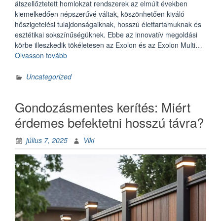
átszellőztetett homlokzat rendszerek az elmúlt években
kiemelkedően népszerűvé váltak, köszönhetően kiváló
hőszigetelési tulajdonságaiknak, hosszú élettartamuknak és
esztétikai sokszínűségüknek. Ebbe az innovatív megoldási
körbe illeszkedik tökéletesen az Exolon és az Exolon Multi…
„Exolon
Olvasson tovább
és
Exolon
Uncategorized
Multi
UV
Gondozásmentes kerítés: Miért
–
a
érdemes befektetni hosszú távra?
homlokzatburkolatok
új
július 7, 2025
Viki
generációja”