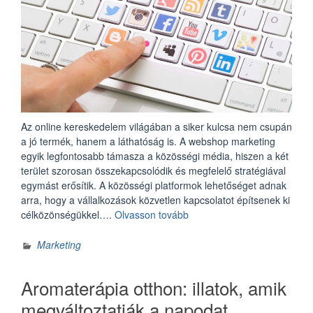
Az online kereskedelem világában a siker kulcsa nem csupán
a jó termék, hanem a láthatóság is. A webshop marketing
egyik legfontosabb támasza a közösségi média, hiszen a két
terület szorosan összekapcsolódik és megfelelő stratégiával
egymást erősítik. A közösségi platformok lehetőséget adnak
arra, hogy a vállalkozások közvetlen kapcsolatot építsenek ki
„Webshop
célközönségükkel….
Olvasson tovább
marketing
és
Marketing
közösségi
média:
Aromaterápia otthon: illatok, amik
hogyan
erősítik
megváltoztatják a napodat